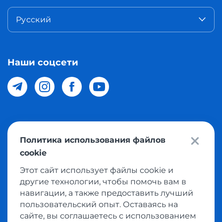
Русский
Наши соцсети
© 2026 Meest Shopping доставка покупок с интернет
Политика использования файлов
магазинов мира в Узбекистан. Все права защищены
cookie
Этот сайт использует файлы cookie и
Политика конфиденциальности
другие технологии, чтобы помочь вам в
Публичная оферта
навигации, а также предоставить лучший
пользовательский опыт. Оставаясь на
Условия использования сервисом выкупа товаров
сайте, вы соглашаетесь с использованием