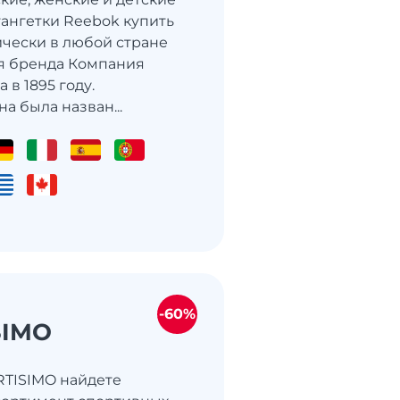
тангетки Reebok купить
чески в любой стране
я бренда Компания
 в 1895 году.
а была назван...
-60%
SIMO
RTISIMO найдете