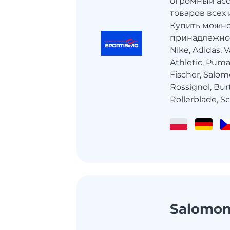
огромный ас
товаров всех
Купить можно
принадлежнос
Nike, Adidas, 
Athletic, Puma
Fischer, Salom
Rossignol, Bur
Rollerblade, Sco
Salomo