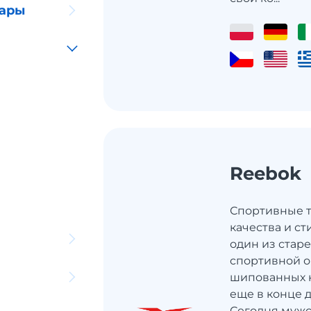
уары
Reebok
Спортивные т
качества и с
один из стар
спортивной о
шипованных 
еще в конце д
Сегодня мужс