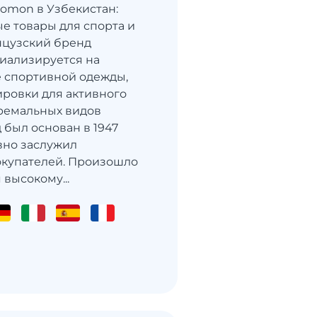
lomon в Узбекистан:
е товары для спорта и
нцузский бренд
иализируется на
 спортивной одежды,
ировки для активного
тремальных видов
 был основан в 1947
авно заслужил
окупателей. Произошло
 высокому...