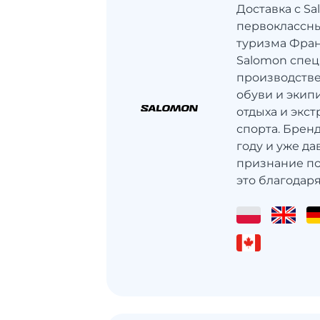
Доставка с Sa
первоклассны
туризма Фра
Salomon спец
производстве
обуви и экип
отдыха и экс
спорта. Бренд
году и уже д
признание п
это благодаря