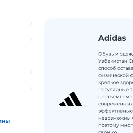
Adidas
Обувь и одежд
Узбекистан С
способ остав
физической ф
крепкое здор
Регулярные т
неотъемлемо
современных 
эффективные
невозможны 
ины
поэтому мног
свой ко...