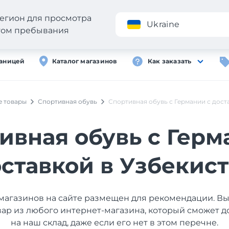
егион для просмотра
Приложение
Ukraine
стом пребывания
раницей
Каталог магазинов
Как заказать
е товары
Спортивная обувь
Спортивная обувь с Германии с дост
ивная обувь с Герм
ставкой в Узбекис
магазинов на сайте размещен для рекомендации. В
вар из любого интернет-магазина, который сможет д
на наш склад, даже если его нет в этом перечне.