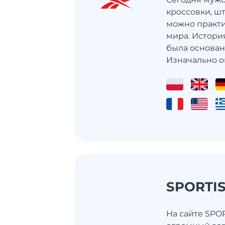
кроссовки, ш
можно практи
мира. Истори
была основана
Изначально он
SPORTI
На сайте SPO