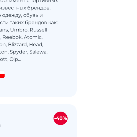
сортимент спортивных
 известных брендов.
 одежду, обувь и
ти таких брендов как:
Vans, Umbro, Russell
, Reebok, Atomic,
on, Blizzard, Head,
ton, Spyder, Salewa,
tt, Olp...
-40%
n