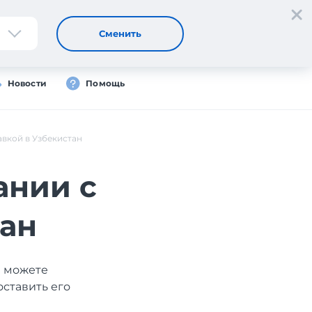
Регистрация
Вход
RU
Сменить
Новости
Помощь
авкой в Узбекистан
ании с
тан
ы можете
оставить его