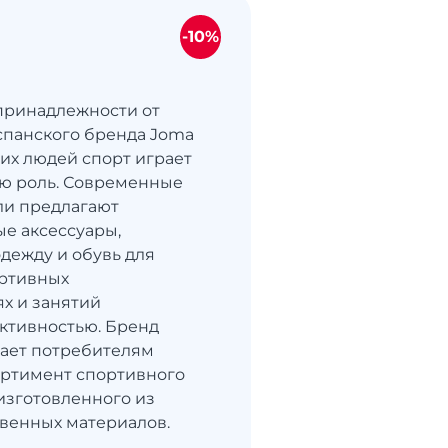
-10%
принадлежности от
спанского бренда Joma
их людей спорт играет
ю роль. Современные
ли предлагают
е аксессуары,
дежду и обувь для
ортивных
х и занятий
ктивностью. Бренд
ает потребителям
ортимент спортивного
изготовленного из
венных материалов.