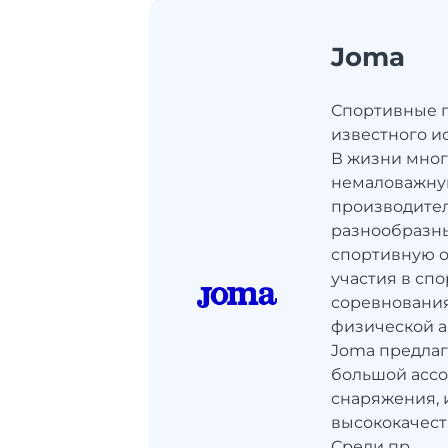
Joma
Спортивные 
известного и
В жизни мног
немаловажну
производите
разнообразны
спортивную о
участия в сп
соревнования
физической а
Joma предлаг
большой асс
снаряжения, 
высококачест
Среди пр...