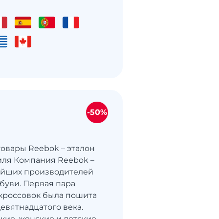
-50%
овары Reebok – эталон
тиля Компания Reebok –
ейших производителей
буви. Первая пара
кроссовок была пошита
евятнадцатого века.
кие, женские и детские