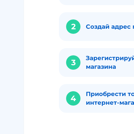
2
Создай адрес 
Зарегистрируй
3
магазина
Приобрести то
4
интернет-маг