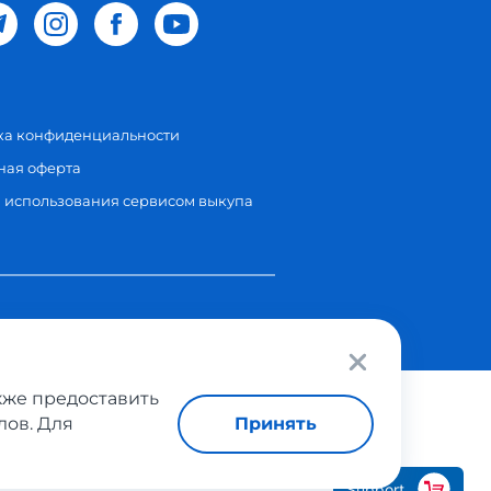
ка конфиденциальности
ная оферта
 использования сервисом выкупа
в
акже предоставить
Принять
лов. Для
Support