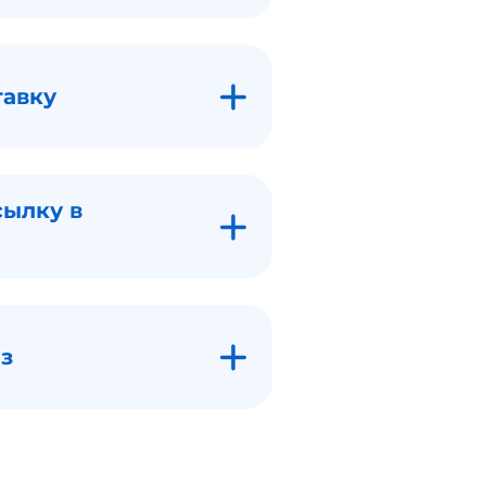
тавку
сылку в
з