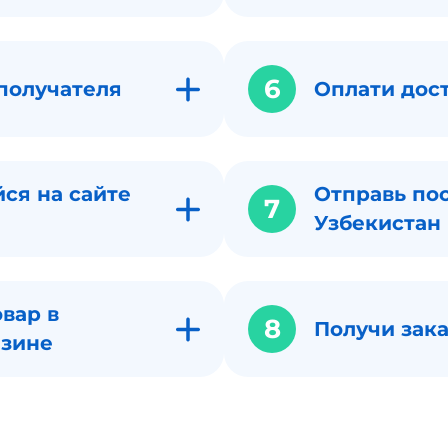
6
получателя
Оплати дос
ся на сайте
Отправь по
7
Узбекистан
вар в
8
Получи зака
азине