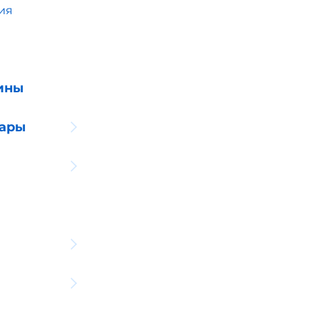
ия
ины
уары