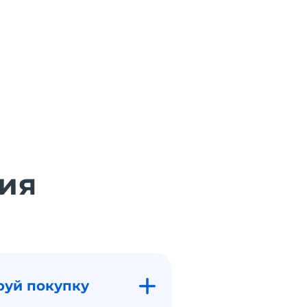
ия
руй покупку