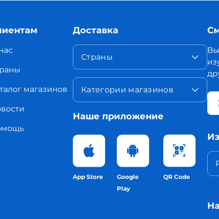
лиентам
Доставка
См
нас
Вы
Страны
из
раны
др
талог магазинов
Категории магазинов
вости
Наше приложение
омощь
Из
App Store
Google
QR Code
Play
На