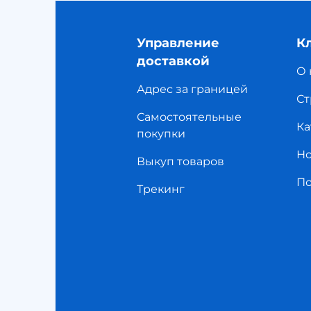
Управление
К
доставкой
О 
Адрес за границей
Ст
Самостоятельные
Ка
покупки
Но
Выкуп товаров
П
Трекинг