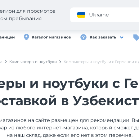
егион для просмотра
Приложение
Ukraine
стом пребывания
раницей
Каталог магазинов
Как заказать
ка
Компьютеры и ноутбуки
Компьютеры и ноутбуки с Германии с 
ры и ноутбуки с Г
ставкой в Узбекис
магазинов на сайте размещен для рекомендации. В
вар из любого интернет-магазина, который сможет д
на наш склад, даже если его нет в этом перечне.