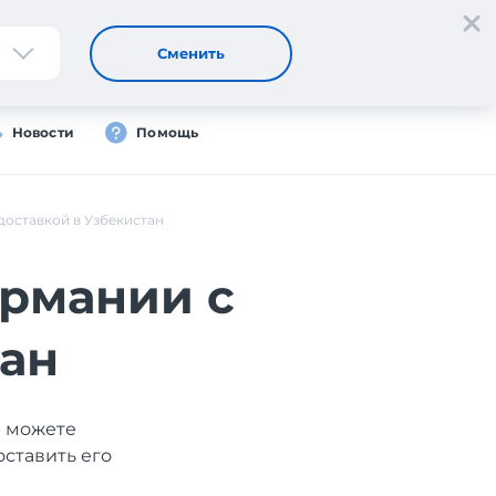
Регистрация
Вход
RU
Сменить
Новости
Помощь
доставкой в Узбекистан
ермании с
тан
ы можете
оставить его