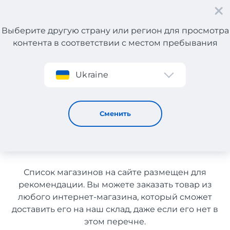
Выберите другую страну или регион для просмотра
контента в соответствии с местом пребывания
Регистрация
Ukraine
Косметика для ухода и здоровья с Германии с
доставкой в Узбекистан
Косметика для ухода и
Сменить
здоровья с Германии с
доставкой в Узбекистан
Список магазинов на сайте размещен для
рекомендации. Вы можете заказать товар из
любого интернет-магазина, который сможет
доставить его на наш склад, даже если его нет в
этом перечне.