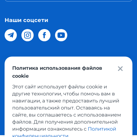
Наши соцсети
© 2026 Meest Shopping доставка покупок с интернет
Политика использования файлов
магазинов мира в Узбекистан. Все права защищены
cookie
Этот сайт использует файлы cookie и
Политика конфиденциальности
другие технологии, чтобы помочь вам в
Публичная оферта
навигации, а также предоставить лучший
пользовательский опыт. Оставаясь на
Условия использования сервисом выкупа товаров
сайте, вы соглашаетесь с использованием
файлов. Для получения дополнительной
информации ознакомьтесь с
Политикой
конфиденциальности
.