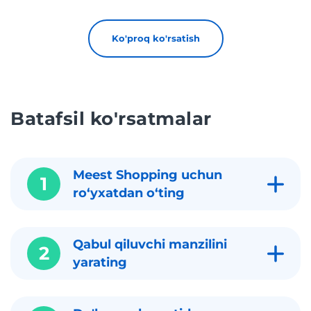
Ko'proq ko'rsatish
Batafsil ko'rsatmalar
Meest Shopping uchun
1
roʻyxatdan oʻting
Qabul qiluvchi manzilini
2
yarating