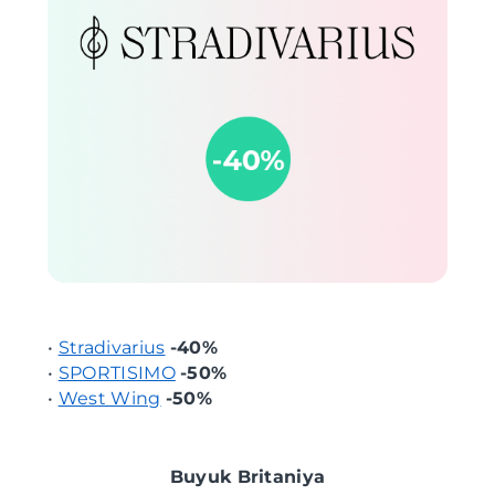
•
Stradivarius
-40%
•
SPORTISIMO
-50%
•
West Wing
-50%
Buyuk Britaniya