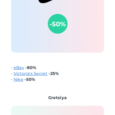
•
eBay
-80%
•
Victoria's Secret
-25%
•
Nike
-50%
Gretsiya