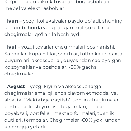
Ko'pincha bu piknik tovarlari, bog 'asboblari,
mebel va elektr asboblari.
·
Iyun
– yozgi kolleksiyalar paydo bo'ladi, shuning
uchun bahorda yangilangan mahsulotlarga
chegirmalar qo'llanila boshlaydi.
·
Iyul
– yozgi tovarlar chegirmalari boshlanishi.
Sandallar, kupalniklar, shortilar, futbolkalar, paxta
buyumlari, aksessuarlar, quyoshdan saqlaydigan
ko'zoynaklar va boshqalar. -80% gacha
chegirmalar.
·
Avgust
– yozgi kiyim va aksessuarlarga
chegirmalar amal qilishda davom etmoqda. Va,
albatta, "Maktabga qaytish" uchun chegirmalar
boshlanadi: ish yuritish buyumlari, bolalar
poyabzali, portfellar, maktab formalari, tushlik
qutilari, termoslar. Chegirmalar -60% yoki undan
ko'proqqa yetadi.