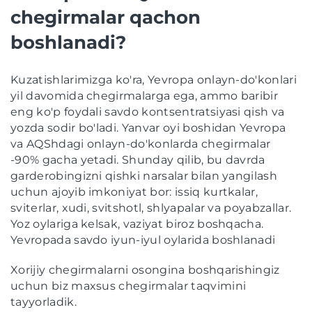
chegirmalar qachon
boshlanadi?
Kuzatishlarimizga ko'ra, Yevropa onlayn-do'konlari
yil davomida chegirmalarga ega, ammo baribir
eng ko'p foydali savdo kontsentratsiyasi qish va
yozda sodir bo'ladi. Yanvar oyi boshidan Yevropa
va AQShdagi onlayn-do'konlarda chegirmalar
-90% gacha yetadi. Shunday qilib, bu davrda
garderobingizni qishki narsalar bilan yangilash
uchun ajoyib imkoniyat bor: issiq kurtkalar,
sviterlar, xudi, svitshotl, shlyapalar va poyabzallar.
Yoz oylariga kelsak, vaziyat biroz boshqacha.
Yevropada savdo iyun-iyul oylarida boshlanadi
Xorijiy chegirmalarni osongina boshqarishingiz
uchun biz maxsus chegirmalar taqvimini
tayyorladik.