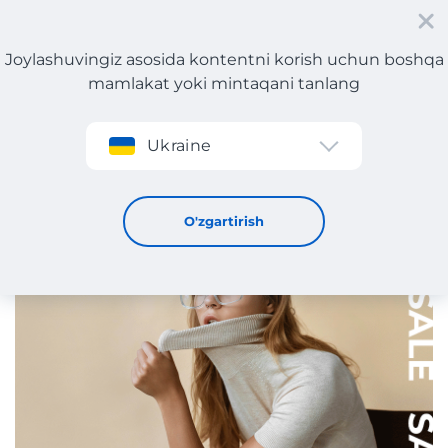
Joylashuvingiz asosida kontentni korish uchun boshqa
mamlakat yoki mintaqani tanlang
Roʻyxatdan oʻtish
Ukraine
Yevropa va AQShda 2024 yilgi chegirmalar taqvimi
29 / 1 / 2024
O'zgartirish