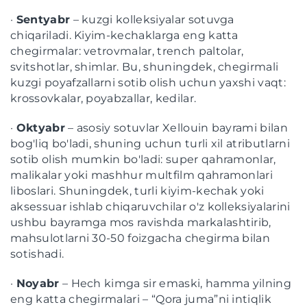
·
Sentyabr
– kuzgi kolleksiyalar sotuvga
chiqariladi. Kiyim-kechaklarga eng katta
chegirmalar: vetrovmalar, trench paltolar,
svitshotlar, shimlar. Bu, shuningdek, chegirmali
kuzgi poyafzallarni sotib olish uchun yaxshi vaqt:
krossovkalar, poyabzallar, kedilar.
·
Oktyabr
– asosiy sotuvlar Xellouin bayrami bilan
bog'liq bo'ladi, shuning uchun turli xil atributlarni
sotib olish mumkin bo'ladi: super qahramonlar,
malikalar yoki mashhur multfilm qahramonlari
liboslari. Shuningdek, turli kiyim-kechak yoki
aksessuar ishlab chiqaruvchilar o'z kolleksiyalarini
ushbu bayramga mos ravishda markalashtirib,
mahsulotlarni 30-50 foizgacha chegirma bilan
sotishadi.
·
Noyabr
– Hech kimga sir emaski, hamma yilning
eng katta chegirmalari – “Qora juma”ni intiqlik