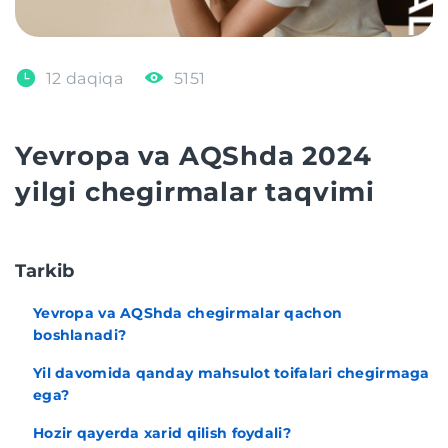
12 daqiqa
5151
Yevropa va AQShda 2024
yilgi chegirmalar taqvimi
Tarkib
Yevropa va AQShda chegirmalar qachon
boshlanadi?
Yil davomida qanday mahsulot toifalari chegirmaga
ega?
Hozir qayerda xarid qilish foydali?