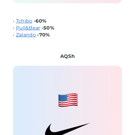
•
Tchibo
-60%
•
Pull&Bear
-50%
•
Zalando
-70%
AQSh