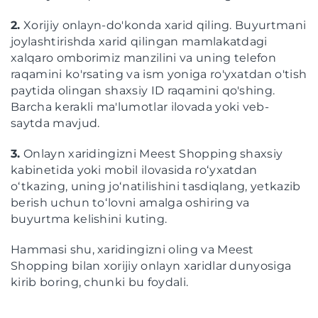
2.
Xorijiy onlayn-do'konda xarid qiling. Buyurtmani
joylashtirishda xarid qilingan mamlakatdagi
xalqaro omborimiz manzilini va uning telefon
raqamini ko'rsating va ism yoniga ro'yxatdan o'tish
paytida olingan shaxsiy ID raqamini qo'shing.
Barcha kerakli ma'lumotlar ilovada yoki veb-
saytda mavjud.
3.
Onlayn xaridingizni Meest Shopping shaxsiy
kabinetida yoki mobil ilovasida roʻyxatdan
oʻtkazing, uning joʻnatilishini tasdiqlang, yetkazib
berish uchun toʻlovni amalga oshiring va
buyurtma kelishini kuting.
Hammasi shu, xaridingizni oling va Meest
Shopping bilan xorijiy onlayn xaridlar dunyosiga
kirib boring, chunki bu foydali.