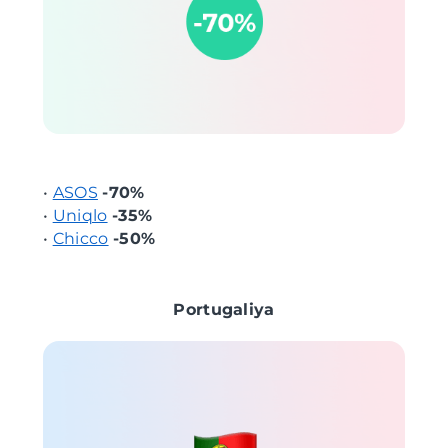
•
ASOS
-70%
•
Uniqlo
-35%
•
Chicco
-50%
Portugaliya