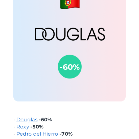
•
Douglas
-60%
•
Roxy
-50%
•
Pedro del Hierro
-70%