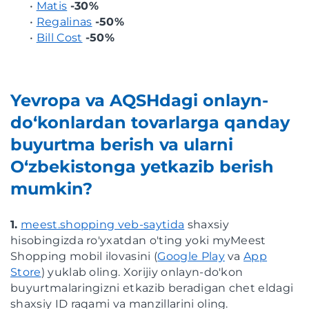
•
Matis
-30%
•
Regalinas
-50%
•
Bill Cost
-50%
Yevropa va AQSHdagi onlayn-
do‘konlardan tovarlarga qanday
buyurtma berish va ularni
O‘zbekistonga yetkazib berish
mumkin?
1.
meest.shopping veb-saytida
shaxsiy
hisobingizda ro'yxatdan o'ting yoki myMeest
Shopping mobil ilovasini (
Google Play
va
App
Store
) yuklab oling. Xorijiy onlayn-do'kon
buyurtmalaringizni etkazib beradigan chet eldagi
shaxsiy ID raqami va manzillarini oling.