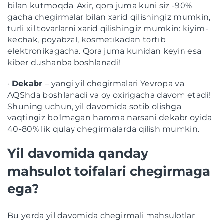
bilan kutmoqda. Axir, qora juma kuni siz -90%
gacha chegirmalar bilan xarid qilishingiz mumkin,
turli xil tovarlarni xarid qilishingiz mumkin: kiyim-
kechak, poyabzal, kosmetikadan tortib
elektronikagacha. Qora juma kunidan keyin esa
kiber dushanba boshlanadi!
·
Dekabr
– yangi yil chegirmalari Yevropa va
AQShda boshlanadi va oy oxirigacha davom etadi!
Shuning uchun, yil davomida sotib olishga
vaqtingiz bo'lmagan hamma narsani dekabr oyida
40-80% lik qulay chegirmalarda qilish mumkin.
Yil davomida qanday
mahsulot toifalari chegirmaga
ega?
Bu yerda yil davomida chegirmali mahsulotlar