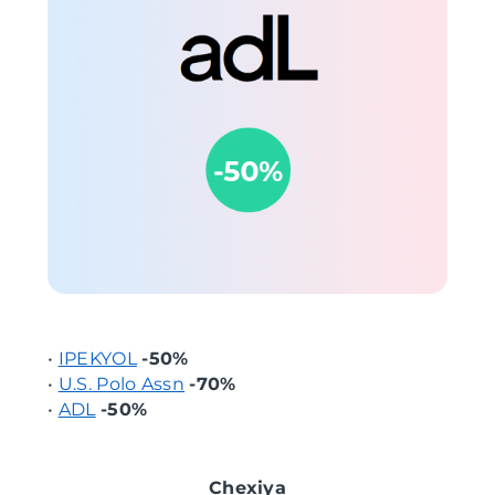
•
IPEKYOL
-50%
•
U.S. Polo Assn
-70%
•
ADL
-50%
Chexiya