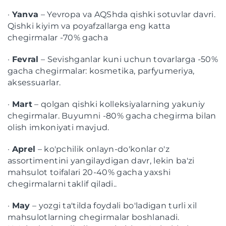
·
Yanva
– Yevropa va AQShda qishki sotuvlar davri.
Qishki kiyim va poyafzallarga eng katta
chegirmalar -70% gacha
·
Fevral
– Sevishganlar kuni uchun tovarlarga -50%
gacha chegirmalar: kosmetika, parfyumeriya,
aksessuarlar.
·
Mart
– qolgan qishki kolleksiyalarning yakuniy
chegirmalar. Buyumni -80% gacha chegirma bilan
olish imkoniyati mavjud.
·
Aprel
– ko'pchilik onlayn-do'konlar o'z
assortimentini yangilaydigan davr, lekin ba'zi
mahsulot toifalari 20-40% gacha yaxshi
chegirmalarni taklif qiladi..
·
May
– yozgi ta'tilda foydali bo'ladigan turli xil
mahsulotlarning chegirmalar boshlanadi.