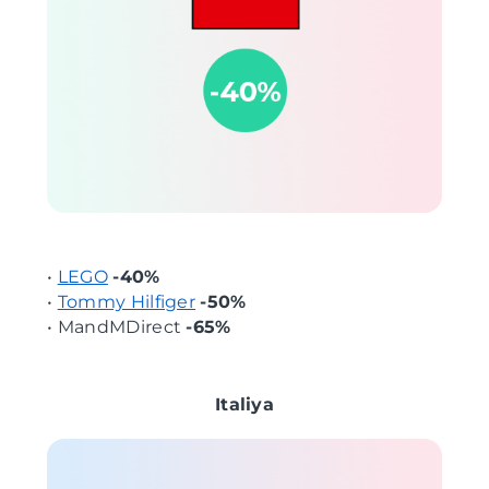
•
LEGO
-40%
•
Tommy Hilfiger
-50%
• MandMDirect
-65%
Italiya