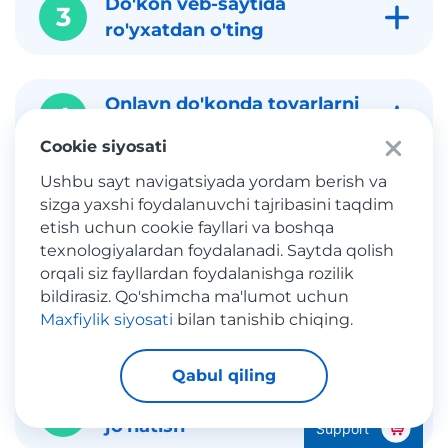
Do'kon veb-saytida
3
ro'yxatdan o'ting
Onlayn do'konda tovarlarni
4
sotib oling
Cookie siyosati
Ushbu sayt navigatsiyada yordam berish va
Xaridingizni ro'yxatdan
sizga yaxshi foydalanuvchi tajribasini taqdim
5
etish uchun cookie fayllari va boshqa
o'tkazing
texnologiyalardan foydalanadi. Saytda qolish
orqali siz fayllardan foydalanishga rozilik
bildirasiz. Qo'shimcha ma'lumot uchun
6
Yetkazib berish to'lovi
Maxfiylik siyosati
bilan tanishib chiqing.
Qabul qiling
O'zbekistonga posilka
7
jo'natish
Support