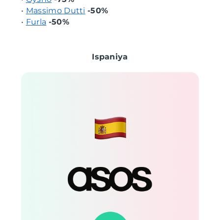
•
Massimo Dutti
-50%
•
Furla
-50%
Ispaniya