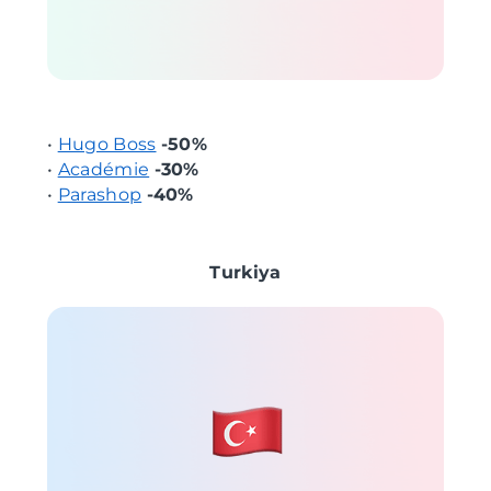
•
Hugo Boss
-50%
•
Académie
-30%
•
Parashop
-40%
Turkiya