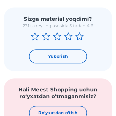
Sizga material yoqdimi?
231 ta reyting asosida 5 tadan 4.6
Yuborish
Hali Meest Shopping uchun
roʻyxatdan oʻtmaganmisiz?
Roʻyxatdan oʻtish