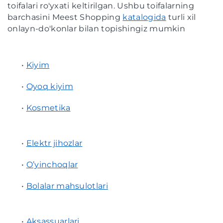
toifalari ro'yxati keltirilgan. Ushbu toifalarning
barchasini Meest Shopping
katalogida
turli xil
onlayn-do'konlar bilan topishingiz mumkin
•
Kiyim
•
Oyoq kiyim
•
Kosmetika
•
Elektr jihozlar
•
O’yinchoqlar
•
Bolalar mahsulotlari
•
Aksassuarlari