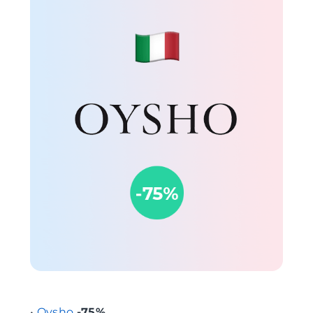
•
Oysho
-75%