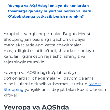
Yevropa va AQSHdagi onlayn-do‘konlardan
tovarlarga qanday buyurtma berish va ularni
O‘zbekistonga yetkazib berish mumkin?
Yangi yil - yangi chegirmalar! Bugun Meest
Shopping jamoasi sizga qachon va qaysi
mamlakatlarda eng katta chegirmalar
mavjudligini eslatib o’tadi, shunda siz onlayn
xaridlaringizni oson rejalashtirishingiz va
tejashingiz mumkin.
Yevropa va AQShdagi ko'plab onlayn-
do'konlardagi chegirmalar yil davomida amal
qiladi - ularni o'tkazib yubormaslik uchun
Meest
Shopping
yangiliklarini diqqat bilan kuzatib borish
kifoya!
Yevropa va AQShda