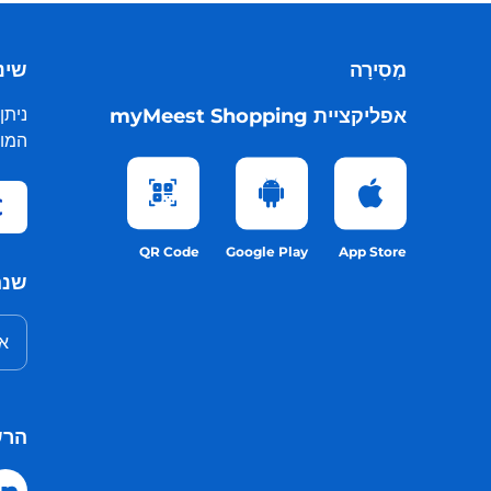
מְסִירָה
שינו
אפליקציית myMeest Shopping
ניתן
המות
QR Code
Google Play
App Store
שנה
אנ
הרש