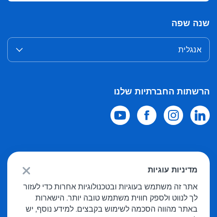
שנה שפה
אנגלית
הרשתות החברתיות שלנו
© 2026 Meest Shopping
משלוח רכישות מחנויות מקוונות בעולם לישראל.
מדיניות עוגיות
כל הזכויות שמורות
אתר זה משתמש בעוגיות ובטכנולוגיות אחרות כדי לעזור
לך לנווט ולספק חווית משתמש טובה יותר. הישארות
מדיניות פרטיות
באתר מהווה הסכמה לשימוש בקבצים. למידע נוסף, יש
הצעה פומבית