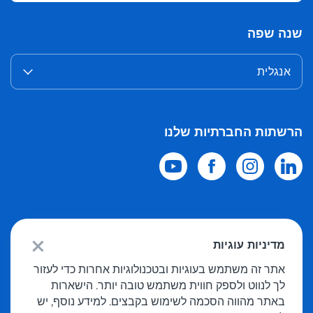
שנה שפה
אנגלית
הרשתות החברתיות שלנו
© 2026 Meest Shopping
משלוח רכישות מחנויות מקוונות בעולם לישראל.
מדיניות עוגיות
כל הזכויות שמורות
אתר זה משתמש בעוגיות ובטכנולוגיות אחרות כדי לעזור
לך לנווט ולספק חווית משתמש טובה יותר. הישארות
מדיניות פרטיות
באתר מהווה הסכמה לשימוש בקבצים. למידע נוסף, יש
הצעה פומבית