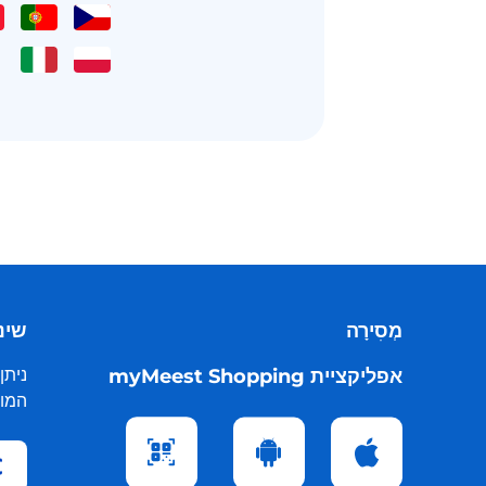
מְסִירָה
שינו
אפליקציית myMeest Shopping
ניתן
המות