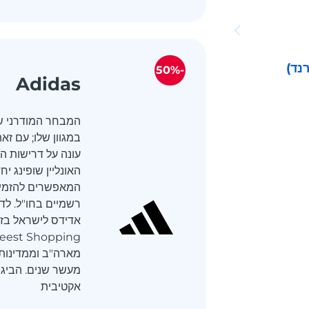
נד)
-50%
Adidas
המבחר המודרני ש
במגוון שלו; עם ז
עונה על דרישות הק
האונליין שופינג י
המאפשרים להזמין 
רשמיים בחו"ל. לדו
אדידס לישראל בז
מארה"ב וממדינות
מעשר שנים. הביגו
אקטיבית