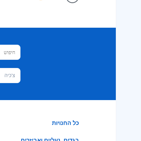
צ'כיה
כל החנויות
בגדים, נעליים ואביזרים