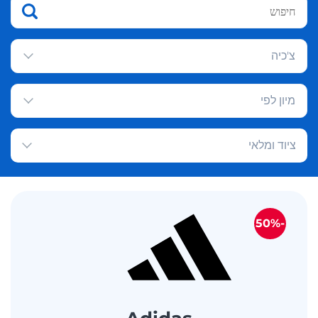
צ'כיה
מיון לפי
ציוד ומלאי
-50%