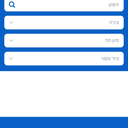
צ'כיה
מיון לפי
ציוד טקטי