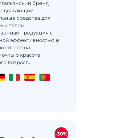
итальянский бренд
предлагающий
ьные средства для
м и телом.
венная продукция с
ной эффективностью и
ю способна
мечты о красоте
о возраст...
-30%