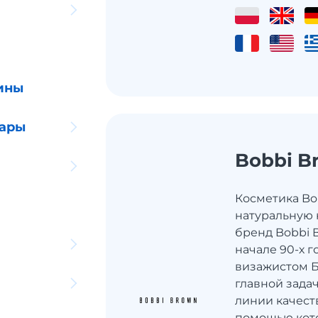
ины
уары
Bobbi B
Косметика Bo
натуральную 
бренд Bobbi 
начале 90-х 
визажистом Б
главной зада
линии качест
помощью кот