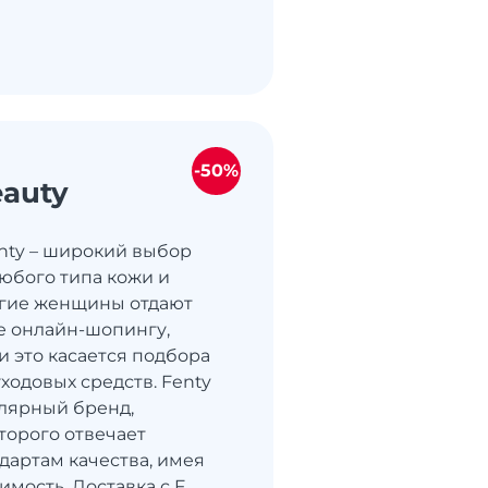
-50%
eauty
nty – широкий выбор
любого типа кожи и
огие женщины отдают
е онлайн-шопингу,
и это касается подбора
ходовых средств. Fenty
улярный бренд,
торого отвечает
дартам качества, имея
мость. Доставка с F...