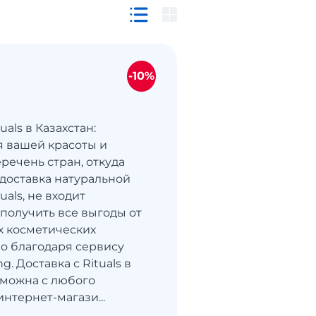
-10%
uals в Казахстан:
я вашей красоты и
речень стран, откуда
доставка натуральной
uals, не входит
 получить все выгоды от
 косметических
о благодаря сервису
g. Доставка с Rituals в
зможна с любого
нтернет-магази...