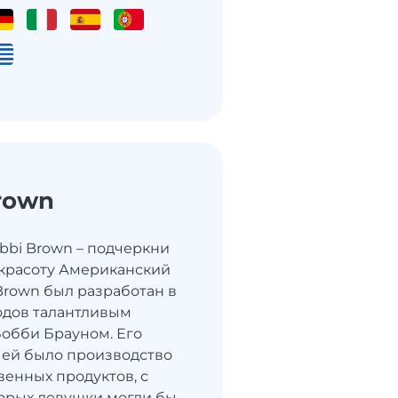
rown
bbi Brown – подчеркни
красоту Американский
Brown был разработан в
годов талантливым
обби Брауном. Его
чей было производство
венных продуктов, с
орых девушки могли бы