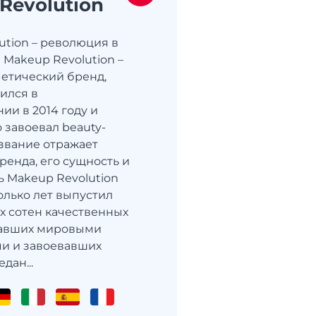
Revolution
ution – революция в
 Makeup Revolution –
етический бренд,
ился в
ии в 2014 году и
 завоевал beauty-
азвание отражает
енда, его сущность и
ь Makeup Revolution
олько лет выпустил
х сотен качественных
тавших мировыми
и и завоевавших
дан...