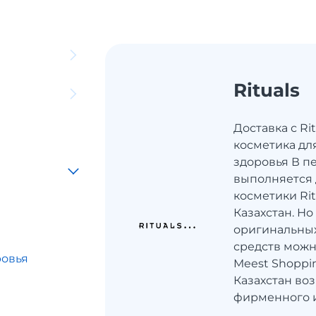
Rituals
Доставка с Rit
косметика дл
здоровья В пе
выполняется 
косметики Rit
Казахстан. Но
оригинальных
средств можн
ровья
Meest Shoppin
Казахстан во
ы
фирменного и