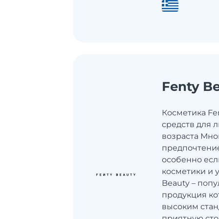
Fenty B
Косметика Fe
средств для 
возраста Мн
предпочтени
особенно есл
косметики и у
Beauty – поп
продукция ко
высоким стан
приятную стои