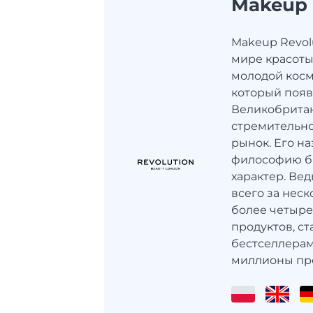
Makeup 
Makeup Revol
мире красоты
молодой косм
который появ
Великобритан
стремительно
рынок. Его н
философию бр
характер. Вед
всего за неск
более четыре
продуктов, с
бестселлерам
миллионы пре