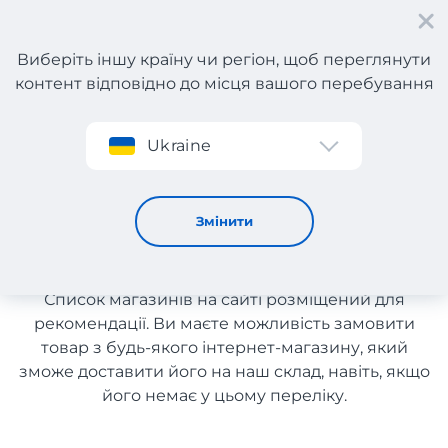
Виберіть іншу країну чи регіон, щоб переглянути
контент відповідно до місця вашого перебування
Реєстрація
Ukraine
Все для дитячої кімнати з Італії
Все для дитячої кімнати з
Змінити
Італії
Список магазинів на сайті розміщений для
рекомендації. Ви маєте можливість замовити
товар з будь-якого інтернет-магазину, який
зможе доставити його на наш склад, навіть, якщо
його немає у цьому переліку.