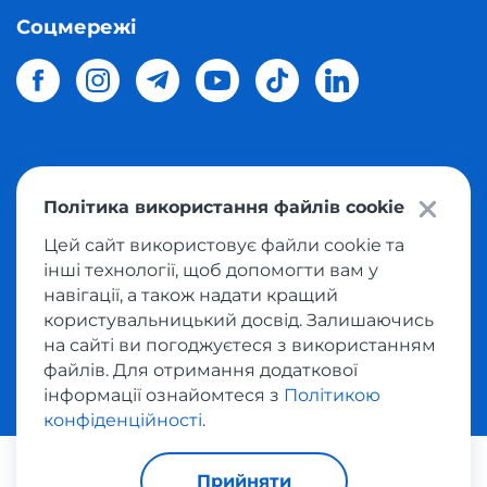
Соцмережі
© 2026 Meest Shopping
доставка покупок з інтернет-
Політика використання файлів cookie
магазинів світу в Україну.
Всі права захищені
Цей сайт використовує файли cookie та
інші технології, щоб допомогти вам у
Політика конфіденційності
навігації, а також надати кращий
Публічна оферта
користувальницький досвід. Залишаючись
Умови користування сервісом викупу товарів
на сайті ви погоджуєтеся з використанням
файлів. Для отримання додаткової
інформації ознайомтеся з
Політикою
конфіденційності
.
За транзакції відповідає:
Прийняти