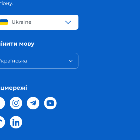
гіону.
Ukraine
інити мову
Українська
оцмережі