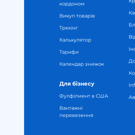
Кр
кордоном
Ка
Викуп товарів
Бл
Трекінг
Ві
Калькулятор
Ін
Тарифи
До
Календар знижок
Ко
Для бізнесу
In
Фулфілмент в США
Ав
Вантажні
перевезення