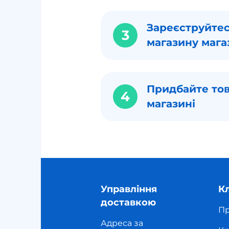
Зареєструйтес
3
магазину мага
Придбайте тов
4
магазині
Управління
К
доставкою
Пр
Адреса за