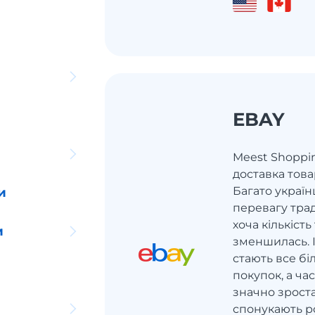
EBAY
Meest Shoppi
доставка това
Багато україн
и
перевагу тра
хоча кількіст
и
зменшилась. 
стають все б
покупок, а ч
значно зроста
спонукають р