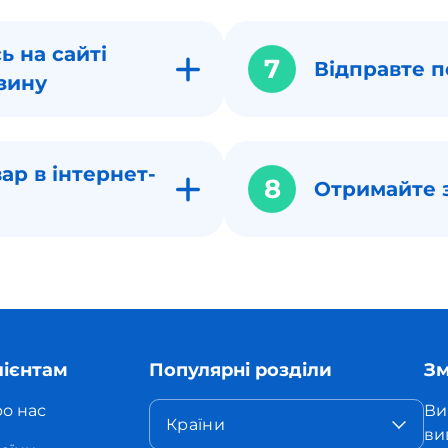
ь на сайті
7
Відправте п
зину
ар в інтернет-
8
Отримайте 
лієнтам
Популярні розділи
Зм
о нас
Ви
Країни
ви