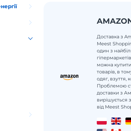
нергії
AMAZO
Доставка з Am
Meest Shoppi
один з найбі
гіпермаркетів
можна купити
товарів, в том
одяг, взуття,
Проблемою ст
доставки з Ам
вирішується 
від Meest Sho