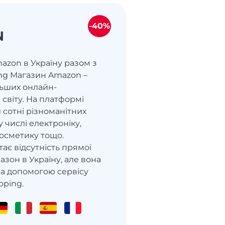
-40%
N
azon в Україну разом з
ng Магазин Amazon –
льших онлайн-
 світу. На платформі
 сотні різноманітних
у числі електроніку,
 косметику тощо.
ає відсутність прямої
азон в Україну, але вона
за допомогою сервісу
pping.