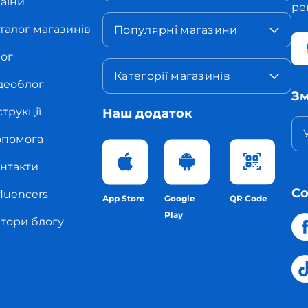
аїни
ре
талог магазинів
Популярні магазини
ог
Категорії магазинів
деоблог
Зм
струкції
Наш додаток
помога
нтакти
С
fluencers
App Store
Google
QR Code
Play
тори блогу