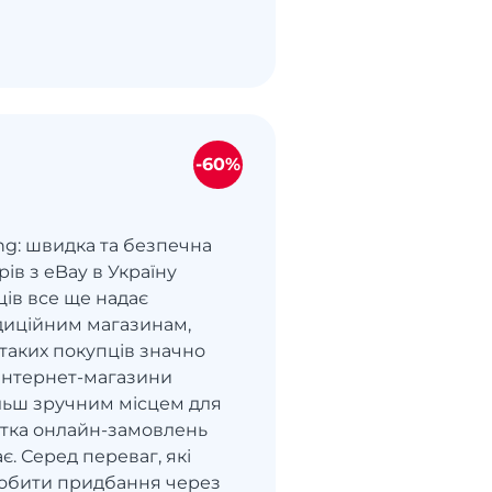
-60%
ng: швидка та безпечна
рів з eBay в Україну
ців все ще надає
диційним магазинам,
ь таких покупців значно
Інтернет-магазини
ільш зручним місцем для
астка онлайн-замовлень
є. Серед переваг, які
обити придбання через