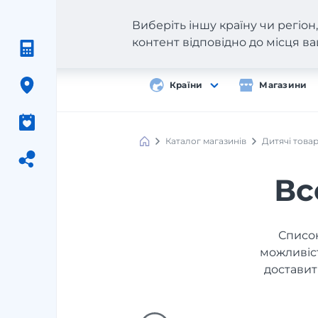
Виберіть іншу країну чи регіо
контент відповідно до місця 
Країни
Магазини
Каталог магазинів
Дитячі това
Вс
Список
можливіст
доставит