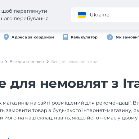
н, щоб переглянути
Додаток
Ukraine
вашого перебування
Адреса за кордоном
Калькулятор
Як замови
ри
Все для немовлят
Все для немовлят з Італії
е для немовлят з Іта
 магазинів на сайті розміщений для рекомендації. В
ь замовити товар з будь-якого інтернет-магазину, 
и його на наш склад, навіть, якщо його немає у цьому 