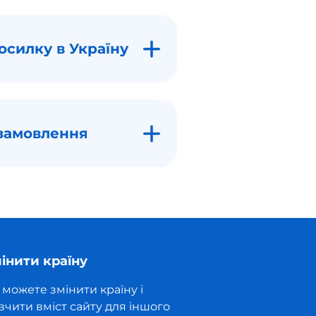
осилку в Україну
замовлення
інити країну
 можете змінити країну і
вчити вміст сайту для іншого