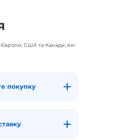
я
 Європи, США та Канади, які
те покупку
ставку