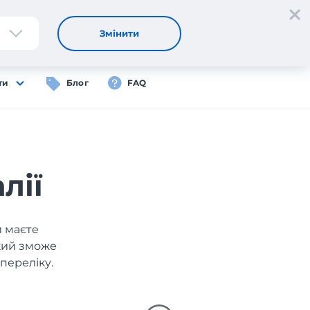
Реєстрація
Вхід
UA
Змінити
ти
Блог
FAQ
лії
и маєте
який зможе
переліку.