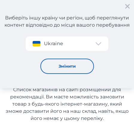
Виберіть іншу країну чи регіон, щоб переглянути
контент відповідно до місця вашого перебування
Реєстрація
Ukraine
Одяг, взуття та аксесуари з Італії
Одяг, взуття та аксесуари з
Змінити
Італії
Список магазинів на сайті розміщений для
рекомендації. Ви маєте можливість замовити
товар з будь-якого інтернет-магазину, який
зможе доставити його на наш склад, навіть, якщо
його немає у цьому переліку.