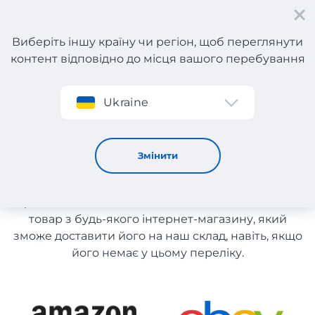
Виберіть іншу країну чи регіон, щоб переглянути
контент відповідно до місця вашого перебування
Реєстрація
Ukraine
Тактичні товари з Італії
Тактичні товари з Італії
Змінити
Список магазинів на сайті розміщений для
рекомендації. Ви маєте можливість замовити
товар з будь-якого інтернет-магазину, який
зможе доставити його на наш склад, навіть, якщо
його немає у цьому переліку.