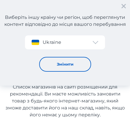
Виберіть іншу країну чи регіон, щоб переглянути
контент відповідно до місця вашого перебування
Реєстрація
Ukraine
Power Bank з Італії з доставкою в Україну
Power Bank з Італії з
Змінити
доставкою в Україну
Список магазинів на сайті розміщений для
рекомендації. Ви маєте можливість замовити
товар з будь-якого інтернет-магазину, який
зможе доставити його на наш склад, навіть, якщо
його немає у цьому переліку.