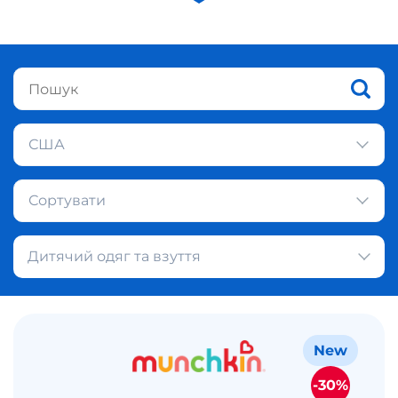
США
Сортувати
Дитячий одяг та взуття
New
-30%