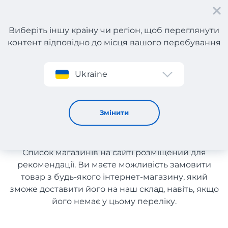
Виберіть іншу країну чи регіон, щоб переглянути
контент відповідно до місця вашого перебування
Реєстрація
Ukraine
Дитячий одяг та взуття зі США
Дитячий одяг та взуття зі
Змінити
США
Список магазинів на сайті розміщений для
рекомендації. Ви маєте можливість замовити
товар з будь-якого інтернет-магазину, який
зможе доставити його на наш склад, навіть, якщо
його немає у цьому переліку.