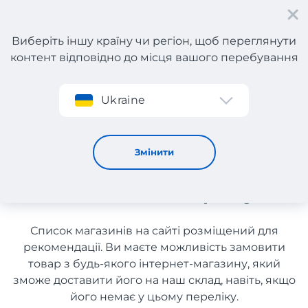
Виберіть іншу країну чи регіон, щоб переглянути
контент відповідно до місця вашого перебування
Реєстрація
Ukraine
Побутова хімія та господарські товари з Італії з
доставкою в Україну
Побутова хімія та
Змінити
господарські товари з Італії з
доставкою в Україну
Список магазинів на сайті розміщений для
рекомендації. Ви маєте можливість замовити
товар з будь-якого інтернет-магазину, який
зможе доставити його на наш склад, навіть, якщо
його немає у цьому переліку.