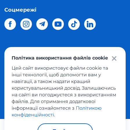
Соцмережі
© 2026 Meest Shopping
доставка покупок з інтернет-
Політика використання файлів cookie
магазинів світу в Україну.
Всі права захищені
Цей сайт використовує файли cookie та
інші технології, щоб допомогти вам у
Політика конфіденційності
навігації, а також надати кращий
Публічна оферта
користувальницький досвід. Залишаючись
Умови користування сервісом викупу товарів
на сайті ви погоджуєтеся з використанням
файлів. Для отримання додаткової
інформації ознайомтеся з
Політикою
конфіденційності
.
За транзакції відповідає: