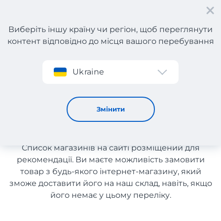
Виберіть іншу країну чи регіон, щоб переглянути
контент відповідно до місця вашого перебування
Реєстрація
Ukraine
Інструменти з Німеччини з доставкою в Україну
Інструменти з Німеччини з
Змінити
доставкою в Україну
Список магазинів на сайті розміщений для
рекомендації. Ви маєте можливість замовити
товар з будь-якого інтернет-магазину, який
зможе доставити його на наш склад, навіть, якщо
його немає у цьому переліку.