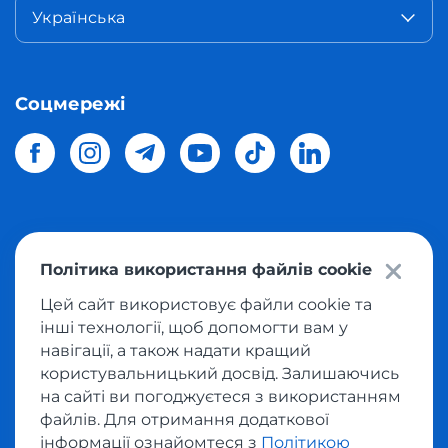
Українська
Соцмережі
© 2026 Meest Shopping
доставка покупок з інтернет-
Політика використання файлів cookie
магазинів світу в Україну.
Всі права захищені
Цей сайт використовує файли cookie та
інші технології, щоб допомогти вам у
Політика конфіденційності
навігації, а також надати кращий
Публічна оферта
користувальницький досвід. Залишаючись
Умови користування сервісом викупу товарів
на сайті ви погоджуєтеся з використанням
файлів. Для отримання додаткової
інформації ознайомтеся з
Політикою