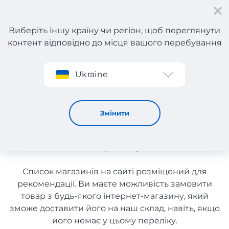
Виберіть іншу країну чи регіон, щоб переглянути
контент відповідно до місця вашого перебування
Реєстрація
Ukraine
Маршрутизатори з Німеччини з доставкою в Україну
Маршрутизатори з
Змінити
Німеччини з доставкою в
Україну
Список магазинів на сайті розміщений для
рекомендації. Ви маєте можливість замовити
товар з будь-якого інтернет-магазину, який
зможе доставити його на наш склад, навіть, якщо
його немає у цьому переліку.