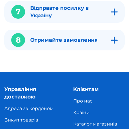
Відправте посилку в
7
Україну
8
Отримайте замовлення
Управління
Клієнтам
доставкою
Про нас
Адреса за кордоном
Країни
Викуп товарів
Каталог магазинів