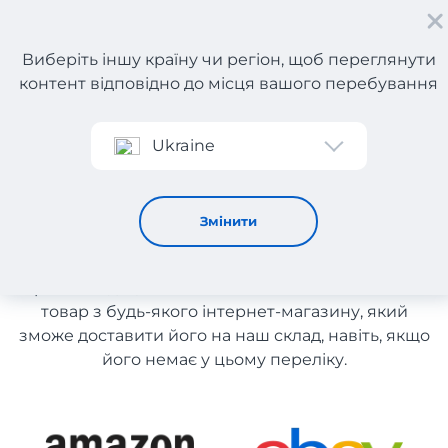
Виберіть іншу країну чи регіон, щоб переглянути
контент відповідно до місця вашого перебування
Реєстрація
Ukraine
Дитячі товари з Німеччини
Дитячі товари з Німеччини
Змінити
Список магазинів на сайті розміщений для
рекомендації. Ви маєте можливість замовити
товар з будь-якого інтернет-магазину, який
зможе доставити його на наш склад, навіть, якщо
його немає у цьому переліку.