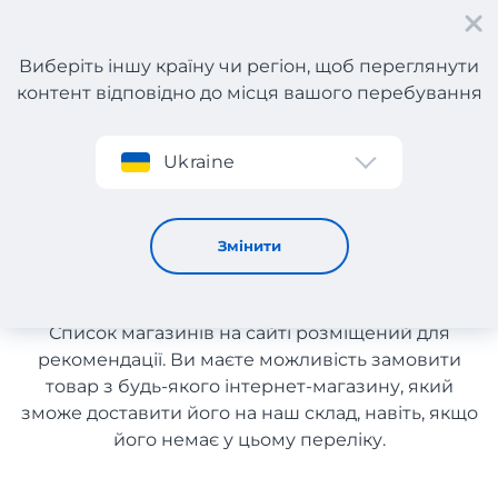
Виберіть іншу країну чи регіон, щоб переглянути
контент відповідно до місця вашого перебування
Реєстрація
Ukraine
Комп'ютери та ноутбуки з Німеччини
Комп'ютери та ноутбуки з
Змінити
Німеччини
Список магазинів на сайті розміщений для
рекомендації. Ви маєте можливість замовити
товар з будь-якого інтернет-магазину, який
зможе доставити його на наш склад, навіть, якщо
його немає у цьому переліку.