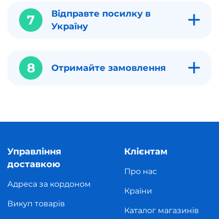
Відправте посилку в
7
Україну
8
Отримайте замовлення
Управління
Клієнтам
доставкою
Про нас
Адреса за кордоном
Країни
Викуп товарів
Каталог магазинів