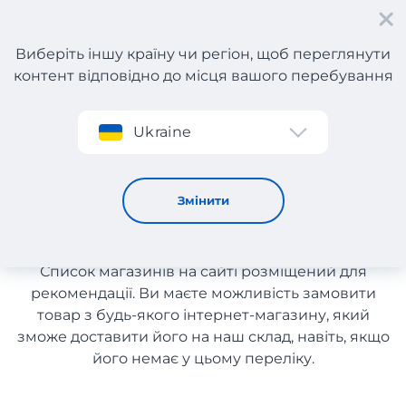
Виберіть іншу країну чи регіон, щоб переглянути
контент відповідно до місця вашого перебування
Реєстрація
Ukraine
Одяг, взуття та аксесуари з Чехії з доставкою в Україну
Одяг, взуття та аксесуари з
Змінити
Чехії з доставкою в Україну
Список магазинів на сайті розміщений для
рекомендації. Ви маєте можливість замовити
товар з будь-якого інтернет-магазину, який
зможе доставити його на наш склад, навіть, якщо
його немає у цьому переліку.