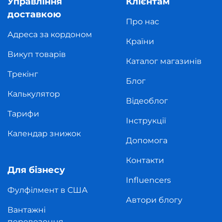
Управління
Клієнтам
доставкою
Про нас
Адреса за кордоном
Країни
Викуп товарів
Каталог магазинів
Трекінг
Блог
Калькулятор
Відеоблог
Тарифи
Інструкції
Календар знижок
Допомога
Контакти
Для бізнесу
Influencers
Фулфілмент в США
Автори блогу
Вантажні
перевезення