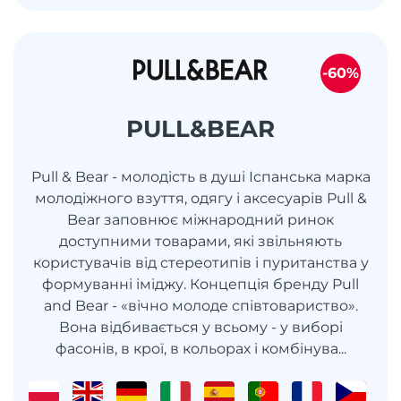
-60%
PULL&BEAR
Pull & Bear - молодість в душі Іспанська марка
молодіжного взуття, одягу і аксесуарів Pull &
Bear заповнює міжнародний ринок
доступними товарами, які звільняють
користувачів від стереотипів і пуританства у
формуванні іміджу. Концепція бренду Pull
and Bear - «вічно молоде співтовариство».
Вона відбивається у всьому - у виборі
фасонів, в крої, в кольорах і комбінува...