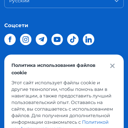
Русский
Соцсети
Политика использования файлов
© 2026 Meest Shopping
доставка покупок с интернет
cookie
магазинов мира в Украину.
Все права защищены
Этот сайт использует файлы cookie и
другие технологии, чтобы помочь вам в
Политика конфиденциальности
навигации, а также предоставить лучший
Публичная оферта
пользовательский опыт. Оставаясь на
Условия пользования сервисом выкупа товаров
сайте, вы соглашаетесь с использованием
файлов. Для получения дополнительной
информации ознакомьтесь с
Политикой