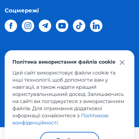
Соцмережі
© 2026 Meest Shopping
доставка покупок з інтернет-
Політика використання файлів cookie
магазинів світу в Україну.
Всі права захищені
Цей сайт використовує файли cookie та
інші технології, щоб допомогти вам у
Політика конфіденційності
навігації, а також надати кращий
Публічна оферта
користувальницький досвід. Залишаючись
Умови користування сервісом викупу товарів
на сайті ви погоджуєтеся з використанням
файлів. Для отримання додаткової
інформації ознайомтеся з
Політикою
конфіденційності
.
За транзакції відповідає: