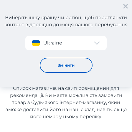
Виберіть іншу країну чи регіон, щоб переглянути
контент відповідно до місця вашого перебування
Реєстрація
Ukraine
Одяг, взуття та аксесуари з Чехії з доставкою в Україну
Одяг, взуття та аксесуари з
Змінити
Чехії з доставкою в Україну
Список магазинів на сайті розміщений для
рекомендації. Ви маєте можливість замовити
товар з будь-якого інтернет-магазину, який
зможе доставити його на наш склад, навіть, якщо
його немає у цьому переліку.