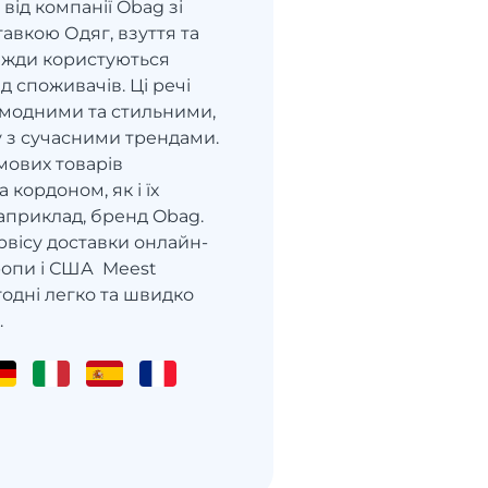
 від компанії Obag зі
авкою Одяг, взуття та
вжди користуються
 споживачів. Ці речі
 модними та стильними,
у з сучасними трендами.
мових товарів
 кордоном, як і їх
априклад, бренд Obag.
рвісу доставки онлайн-
ропи і США Meest
одні легко та швидко
.