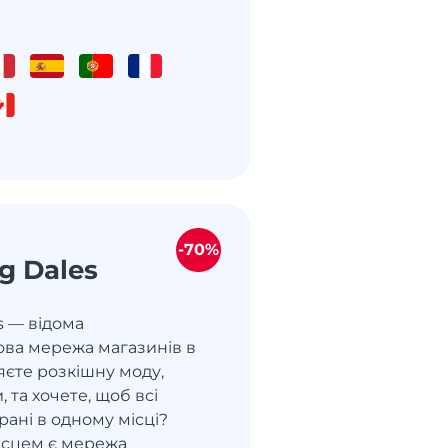
-70%
g Dales
s — відома
ва мережа магазинів в
те розкішну моду,
 та хочете, щоб всі
рані в одному місці?
ісцем є мережа