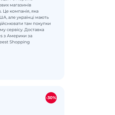
вих магазинів
. Це компанія, яка
ША, але українці мають
дійснювати там покупки
му сервісу. Доставка
es з Америки за
est Shopping
-30%