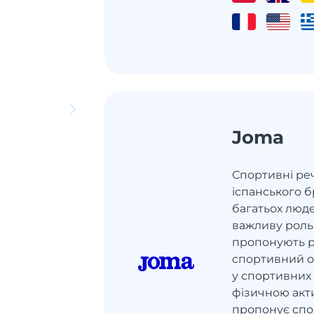
Joma
Спортивні реч
іспанського б
багатьох люде
важливу роль
пропонують р
спортивний од
у спортивних 
фізичною акт
пропонує сп