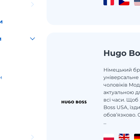
и
и
Hugo Bo
Німецький бр
и
універсальне 
чоловіків Мо
актуальною дл
всі часи. Щоб
Boss USA, їзд
обов’язково. 
...