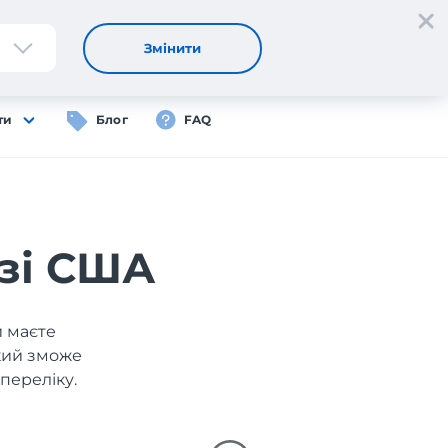
Реєстрація
Вхід
UA
Змінити
ти
Блог
FAQ
 зі США
и маєте
який зможе
переліку.