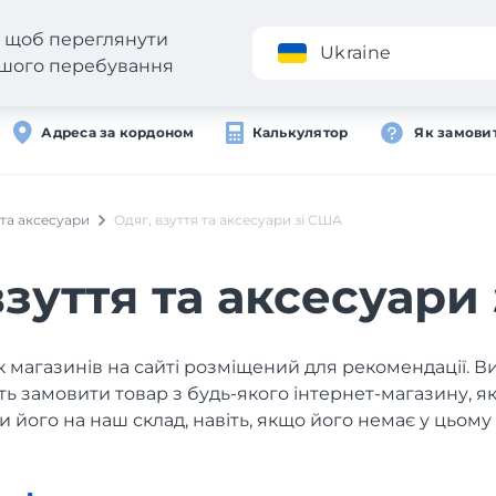
н, щоб переглянути
Додаток
Ukraine
вашого перебування
Адреса за кордоном
Калькулятор
Як замови
 та аксесуари
Одяг, взуття та аксесуари зі США
взуття та аксесуари
 магазинів на сайті розміщений для рекомендації. В
ь замовити товар з будь-якого інтернет-магазину, 
и його на наш склад, навіть, якщо його немає у цьому 