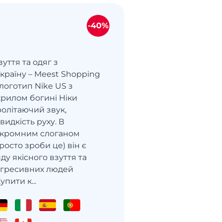
-40%
зуття та одяг з
країну – Meest Shopping
логотип Nike US з
рилом богині Ніки
олітаючий звук,
идкість руху. В
 скромним слоганом
Просто зроби це) він є
ду якісного взуття та
огресивних людей
упити к...