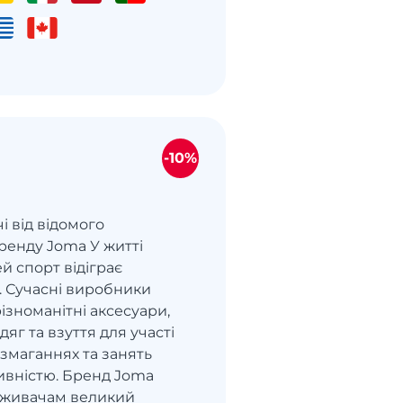
-10%
і від відомого
ренду Joma У житті
й спорт відіграє
. Сучасні виробники
ізноманітні аксесуари,
яг та взуття для участі
змаганнях та занять
ивністю. Бренд Joma
оживачам великий