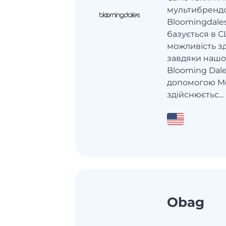
мультибрендо
Bloomingdales
базується в С
можливість з
завдяки нашо
Blooming Dal
допомогою Me
здійснюєтьс...
Obag