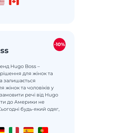
-10%
ss
енд Hugo Boss –
рішення для жінок та
да залишається
я жінок та чоловіків у
 замовити речі від Hugo
ити до Америки не
Сьогодні будь-який одяг,