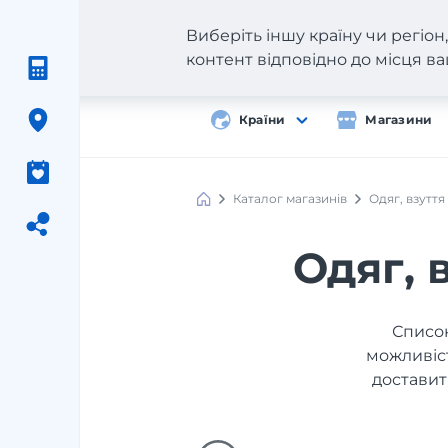
Виберіть іншу країну чи регіо
контент відповідно до місця 
Країни
Магазини
Каталог магазинів
Одяг, взуття
Одяг, 
Список
можливіст
доставит