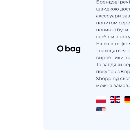
Брендові речі
швидкою дост
аксесуари за
попитом серед
повинні бути
щоб іти в ног
Більшість фір
знаходяться за
виробники, н
Та завдяки се
покупок з Єв
Shopping сьог
можна замов..