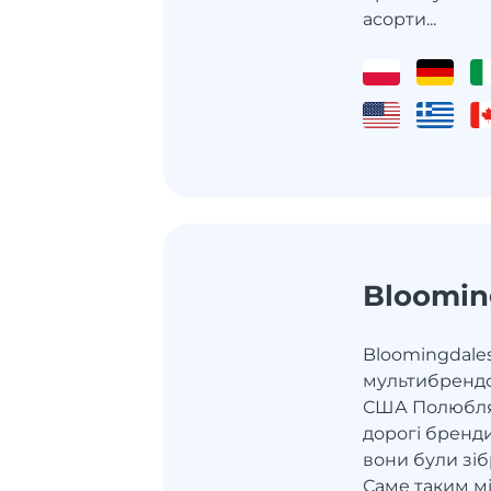
асорти...
Bloomin
Bloomingdale
мультибрендо
США Полюбляє
дорогі бренди,
вони були зіб
Саме таким м