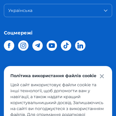
Українська
Соцмережі
© 2026 Meest Shopping
доставка покупок з інтернет-
Політика використання файлів cookie
магазинів світу в Україну.
Всі права захищені
Цей сайт використовує файли cookie та
інші технології, щоб допомогти вам у
Політика конфіденційності
навігації, а також надати кращий
Публічна оферта
користувальницький досвід. Залишаючись
Умови користування сервісом викупу товарів
на сайті ви погоджуєтеся з використанням
файлів. Для отримання додаткової