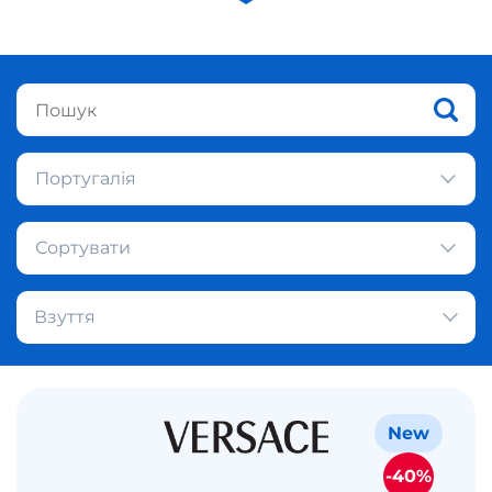
Португалія
Сортувати
Взуття
New
-40%