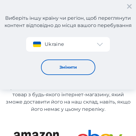
Виберіть іншу країну чи регіон, щоб переглянути
контент відповідно до місця вашого перебування
Реєстрація
Ukraine
Жіночі товари з Польщі
Жіночі товари з Польщі
Змінити
Список магазинів на сайті розміщений для
рекомендації. Ви маєте можливість замовити
товар з будь-якого інтернет-магазину, який
зможе доставити його на наш склад, навіть, якщо
його немає у цьому переліку.