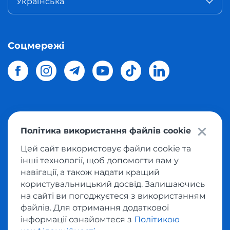
Українська
Соцмережі
© 2026 Meest Shopping
доставка покупок з інтернет-
Політика використання файлів cookie
магазинів світу в Україну.
Всі права захищені
Цей сайт використовує файли cookie та
інші технології, щоб допомогти вам у
Політика конфіденційності
навігації, а також надати кращий
Публічна оферта
користувальницький досвід. Залишаючись
Умови користування сервісом викупу товарів
на сайті ви погоджуєтеся з використанням
файлів. Для отримання додаткової
інформації ознайомтеся з
Політикою