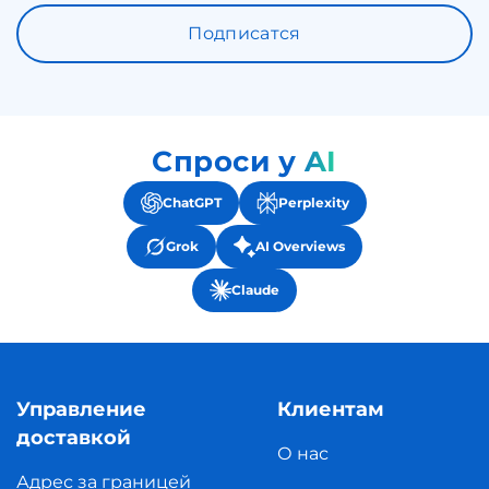
Подписатся
Спроси у AI
ChatGPT
Perplexity
Grok
AI Overviews
Claude
Управление
Клиентам
доставкой
О нас
Адрес за границей