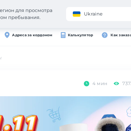
егион для просмотра
Приложение
Ukraine
стом пребывания.
Адреса за кордоном
Калькулятор
Как заказ
!
4 мин
737