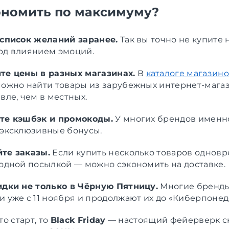
ономить по максимуму?
 список желаний заранее.
Так вы точно не купите 
од влиянием эмоций.
те цены в разных магазинах.
В
каталоге магазин
можно найти товары из зарубежных интернет-мага
вле, чем в местных.
те кэшбэк и промокоды.
У многих брендов именн
 эксклюзивные бонусы.
те заказы.
Если купить несколько товаров однов
одной посылкой — можно сэкономить на доставке.
идки не только в Чёрную Пятницу.
Многие бренды
 уже с 11 ноября и продолжают их до «Киберпонед
то старт, то
Black Friday
— настоящий фейерверк ск