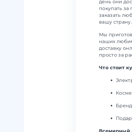
день они до
покупать за 
заказать лю
вашу страну.
Мы приготов
наших люби
доставку он
просто за р
Что стоит к
Элект
Косме
Бренд
Подар
Всемирный д