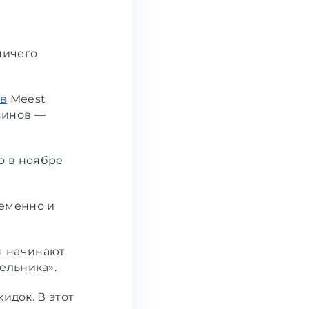
ничего
oв
Meest
зинов —
о в ноябре
ременно и
 начинают
ельника».
идок. В этот