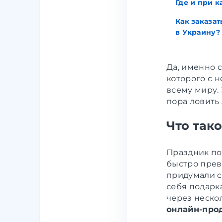
Где и при 
Как заказат
в Украину?
Да, именно 
которого с 
всему миру.
пора ловить
Что так
Праздник по
быстро прев
придумали с
себя подарк
через нескол
онлайн-про