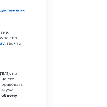
 доставить их
тие,
купок по
day
, так что
1.11),
но
ьно его
 порадовать
 и уже
 объему