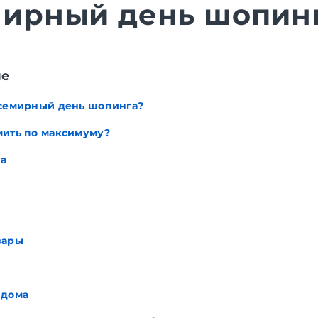
ирный день шопинг
ие
Всемирный день шопинга?
мить по максимуму?
а
вары
 дома