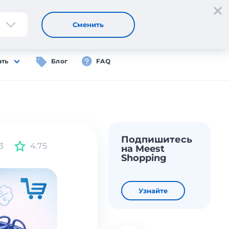
Регистрация
Вход
RU
Сменить
ать
Блог
FAQ
Подпишитесь
3
4.75
на Meest
Shopping
Узнайте