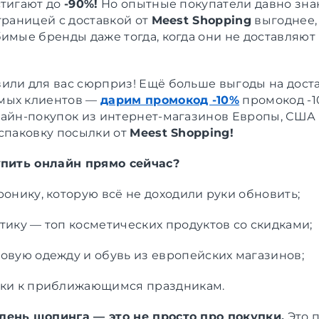
стигают до
-90%!
Но опытные покупатели давно знаю
границей с доставкой от
Meest Shopping
выгоднее,
бимые бренды даже тогда, когда они не доставляют
или для вас сюрприз! Ещё больше выгоды на доста
мых клиентов —
дарим промокод -10%
промокод -1
лайн-покупок из интернет-магазинов Европы, США
аспаковку посылки от
Meest Shopping!
упить онлайн прямо сейчас?
ронику, которую всё не доходили руки обновить;
тику — топ косметических продуктов со скидками;
овую одежду и обувь из европейских магазинов;
ки к приближающимся праздникам.
ень шопинга — это не просто про покупки.
Это 