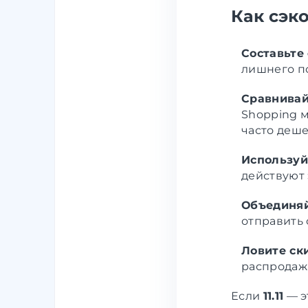
Как сэк
Составьте
лишнего п
Сравнивай
Shopping 
часто деше
Используй
действуют
Объединяй
отправить 
Ловите ск
распродажи
Если
11.11
— э