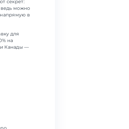
т секрет:
 ведь можно
 напрямую в
вку для
0% на
 и Канады —
про