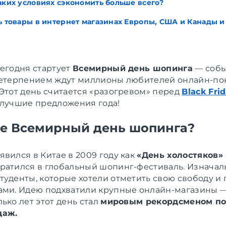
каких условиях сэкономить больше всего?
ь товары в интернет магазинах Европы, США и Канады и
сегодня стартует
Всемирный день шопинга
— собы
нетерпением ждут миллионы любителей онлайн-по
 Этот день считается «разогревом» перед
Black Fri
 лучшие предложения года!
ое Всемирный день шопинга?
явился в Китае в 2009 году как
«День холостяков» (1
ратился в глобальный шопинг-фестиваль. Изначал
туденты, которые хотели отметить свою свободу и
ами. Идею подхватили крупные онлайн-магазины —
ько лет этот день стал
мировым рекордсменом по
даж.