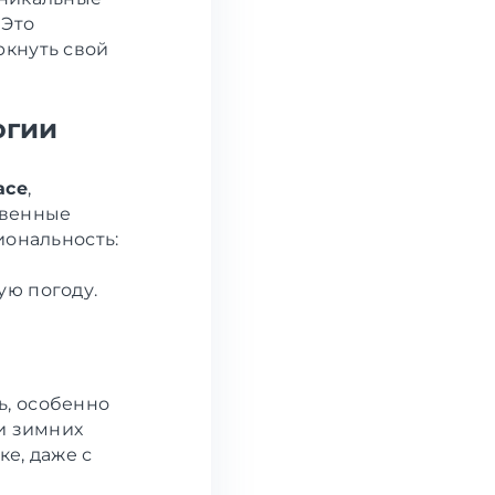
 Это
ркнуть свой
огии
ace
,
твенные
иональность:
ую погоду.
ь, особенно
и зимних
е, даже с