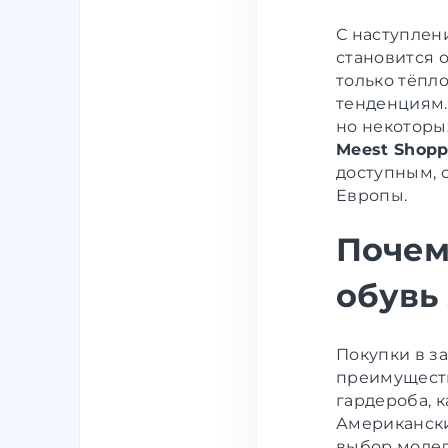
С наступлен
становится о
только тёпл
тенденциям.
но некоторы
Meest Shopp
доступным, 
Европы.
Почем
обувь
Покупки в з
преимуществ
гардероба, к
Американски
выбор модел