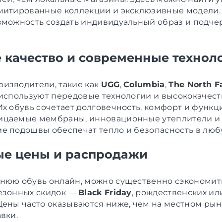
митированные коллекции и эксклюзивные модели.
зможность создать индивидуальный образ и подче
 качество и современные технол
изводители, такие как
UGG
,
Columbia
,
The North F
 используют передовые технологии и высококачес
Их обувь сочетает долговечность, комфорт и функц
ицаемые мембраны, инновационные утеплители и
е подошвы обеспечат тепло и безопасность в люб
е цены и распродажи
нюю обувь онлайн, можно существенно сэкономит
езонных скидок —
Black Friday
, рождественских ил
Цены часто оказываются ниже, чем на местном рынк
вки.