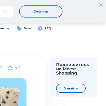
Регистрация
Вход
RU
Сменить
ать
Блог
FAQ
Подпишитесь
97
4.71
на Meest
Shopping
Узнайте