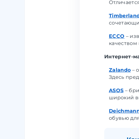
Отличаетс
Timberlan
сочетающи
ECCO
–
изв
качеством 
Интернет-м
Zalando
–
о
Здесь пред
ASOS
–
бри
широкий в
Deichman
обувью для