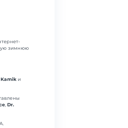
нтернет-
дную зимнюю
,
Kamik
и
ставлены
ce
,
Dr.
А.