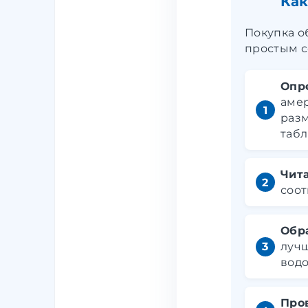
Как
Покупка о
простым с
Опр
амер
разм
табл
Чит
соот
Обр
лучш
водо
Про