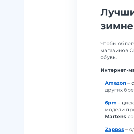
Лучши
зимне
Чтобы облег
магазинов С
обувь.
Интернет-м
Amazon
–
о
других бре
6pm
–
диск
модели пр
Martens
со
Zappos
–
од