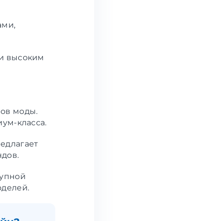
ами,
 и высоким
ов моды.
иум-класса.
едлагает
дов.
тупной
оделей.