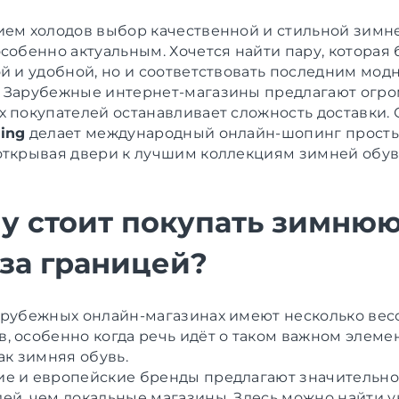
ием холодов выбор качественной и стильной зимн
собенно актуальным. Хочется найти пару, которая 
ой и удобной, но и соответствовать последним мо
 Зарубежные интернет-магазины предлагают огр
х покупателей останавливает сложность доставки.
ing
делает международный онлайн-шопинг прост
открывая двери к лучшим коллекциям зимней обу
у стоит покупать зимню
 за границей?
арубежных онлайн-магазинах имеют несколько ве
, особенно когда речь идёт о таком важном элеме
ак зимняя обувь.
е и европейские бренды предлагают значительн
ей, чем локальные магазины. Здесь можно найти 