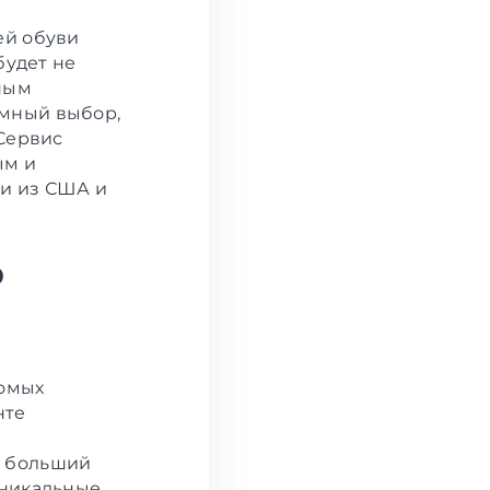
ей обуви
будет не
дным
омный выбор,
 Сервис
ым и
ви из США и
ю
сомых
нте
о больший
уникальные