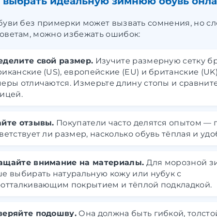
 выбрать идеальную зимнюю обувь онл
буви без примерки может вызвать сомнения, но сл
оветам, можно избежать ошибок:
еделите свой размер.
Изучите размерную сетку б
иканские (US), европейские (EU) и британские (UK
еры отличаются. Измерьте длину стопы и сравните
ицей.
айте отзывы.
Покупатели часто делятся опытом — 
ветствует ли размер, насколько обувь тёплая и удо
ащайте внимание на материалы.
Для морозной з
е выбирать натуральную кожу или нубук с
отталкивающим покрытием и тёплой подкладкой.
веряйте подошву.
Она должна быть гибкой, толсто