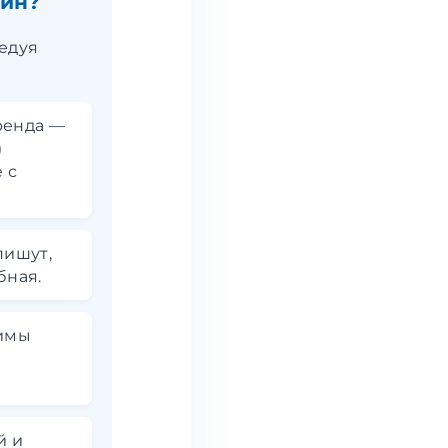
айн?
едуя
ренда —
)
 с
пишут,
бная.
имы
й и