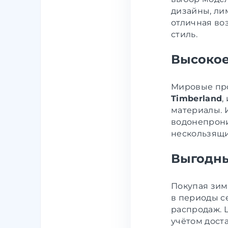
дизайны, ли
отличная во
стиль.
Высокое
Мировые про
Timberland
,
материалы. 
водонепрон
нескользящи
Выгодны
Покупая зим
в периоды с
распродаж. 
учётом доста