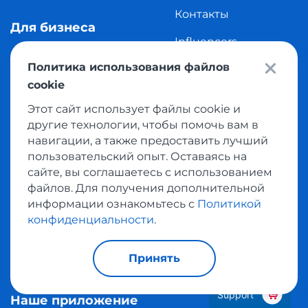
Контакты
Для бизнеса
Influencers
Фулфилмент в США
Политика использования файлов
Авторы блога
Грузовые перевозки
cookie
Этот сайт использует файлы cookie и
другие технологии, чтобы помочь вам в
Популярные разделы
навигации, а также предоставить лучший
пользовательский опыт. Оставаясь на
Страны
сайте, вы соглашаетесь с использованием
файлов. Для получения дополнительной
информации ознакомьтесь с
Политикой
Популярные магазины
конфиденциальности
.
Принять
Категории магазинов
Support
Наше приложение