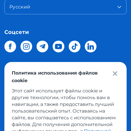
Русский
Соцсети
Политика использования файлов
© 2026 Meest Shopping
доставка покупок с интернет
cookie
магазинов мира в Украину.
Все права защищены
Этот сайт использует файлы cookie и
другие технологии, чтобы помочь вам в
Политика конфиденциальности
навигации, а также предоставить лучший
Публичная оферта
пользовательский опыт. Оставаясь на
Условия пользования сервисом выкупа товаров
сайте, вы соглашаетесь с использованием
файлов. Для получения дополнительной