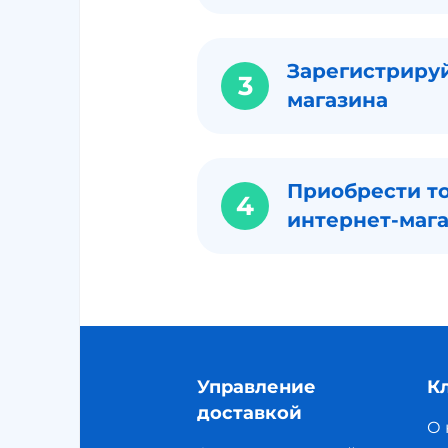
Зарегистрируй
3
магазина
Приобрести то
4
интернет-маг
Управление
К
доставкой
О 