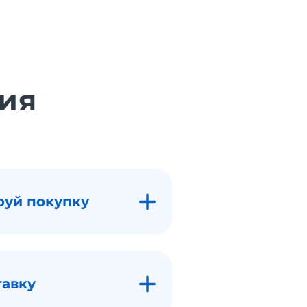
ия
руй покупку
тавку