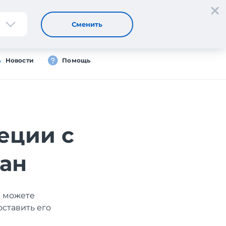
Регистрация
Вход
RU
Сменить
Новости
Помощь
еции с
тан
ы можете
оставить его