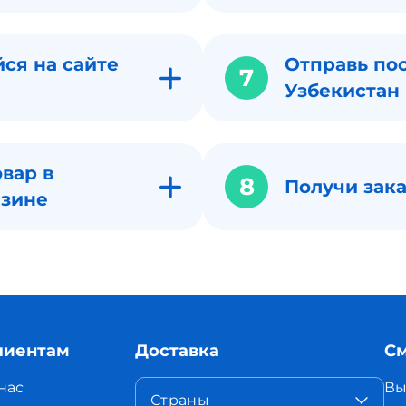
ся на сайте
Отправь по
7
Узбекистан
вар в
8
Получи зака
азине
лиентам
Доставка
См
нас
Вы
Страны