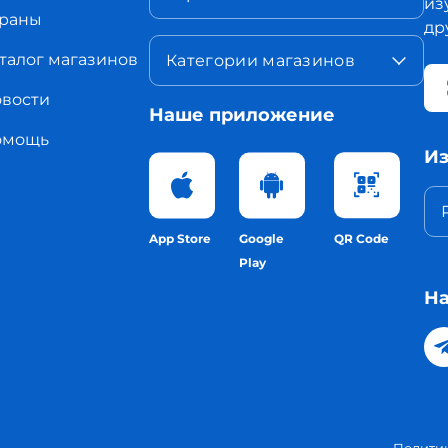
из
раны
др
талог магазинов
Категории магазинов
вости
Наше приложение
омощь
Из
App Store
Google
QR Code
Play
На