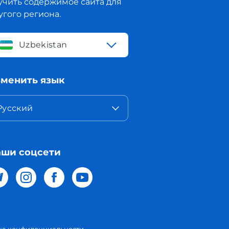
учить содержимое сайта для
угого региона.
Uzbekistan
менить язык
Русский
ши соцсети