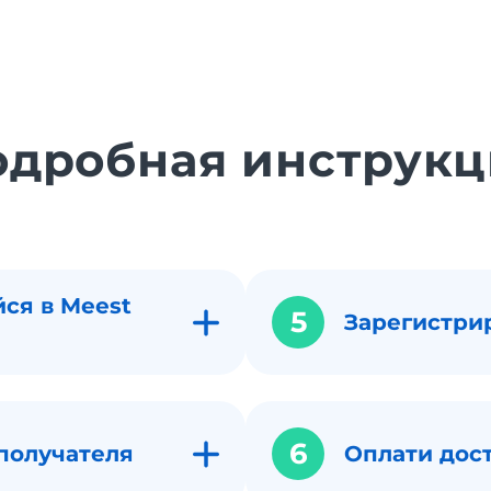
одробная инструкц
ся в Meest
5
Зарегистри
6
получателя
Оплати дос