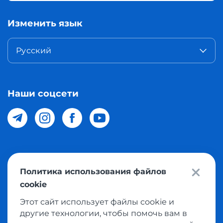
Изменить язык
Русский
Наши соцсети
© 2026 Meest Shopping доставка покупок с интернет
Политика использования файлов
магазинов мира в Узбекистан. Все права защищены
cookie
Этот сайт использует файлы cookie и
Политика конфиденциальности
другие технологии, чтобы помочь вам в
Публичная оферта