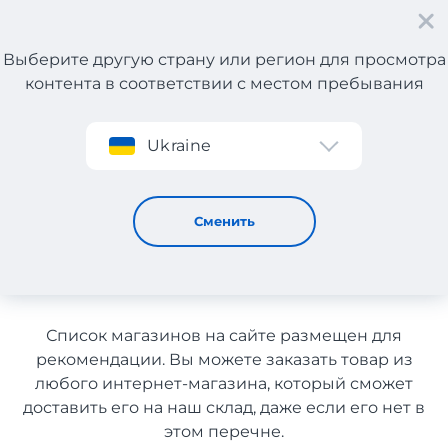
Выберите другую страну или регион для просмотра
контента в соответствии с местом пребывания
Регистрация
Ukraine
Женские и мужские аксессуары с Греции с доставкой в
Узбекистан
Женские и мужские
Сменить
аксессуары с Греции с
доставкой в Узбекистан
Список магазинов на сайте размещен для
рекомендации. Вы можете заказать товар из
любого интернет-магазина, который сможет
доставить его на наш склад, даже если его нет в
этом перечне.