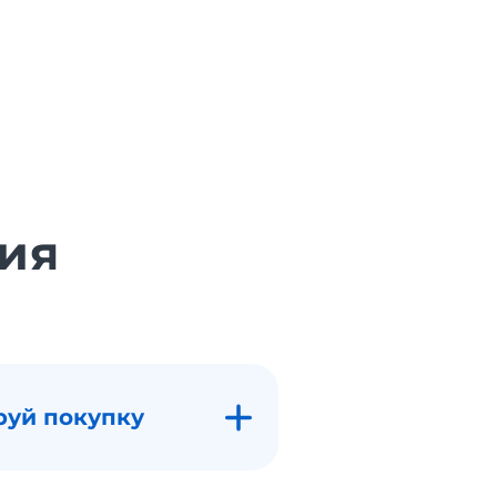
ия
руй покупку