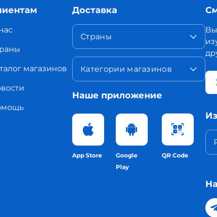
лиентам
Доставка
См
нас
Вы
Страны
из
раны
др
талог магазинов
Категории магазинов
вости
Наше приложение
омощь
Из
App Store
Google
QR Code
Play
На