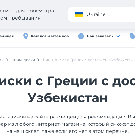
егион для просмотра
Приложение
Ukraine
стом пребывания
раницей
Каталог магазинов
Как заказать
ти
Шины, диски
Шины, диски с Греции с доставкой в Узбекистан
ски с Греции с до
Узбекистан
магазинов на сайте размещен для рекомендации. В
вар из любого интернет-магазина, который сможет д
на наш склад, даже если его нет в этом перечне.