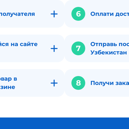
6
получателя
Оплати дос
ся на сайте
Отправь по
7
Узбекистан
вар в
8
Получи зака
азине