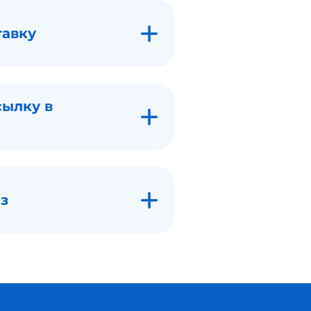
тавку
сылку в
з