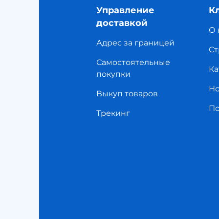
Управление
К
доставкой
О 
Адрес за границей
Ст
Самостоятельные
Ка
покупки
Но
Выкуп товаров
П
Трекинг