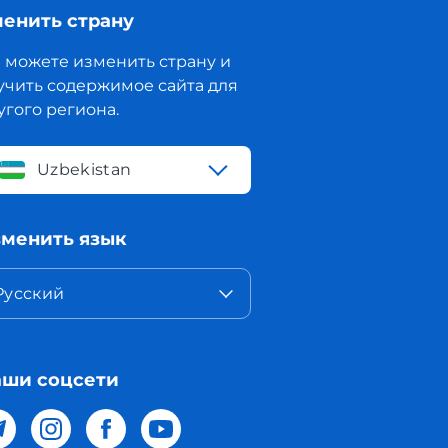
енить страну
 можете изменить страну и
учить содержимое сайта для
угого региона.
Uzbekistan
менить язык
Русский
ши соцсети