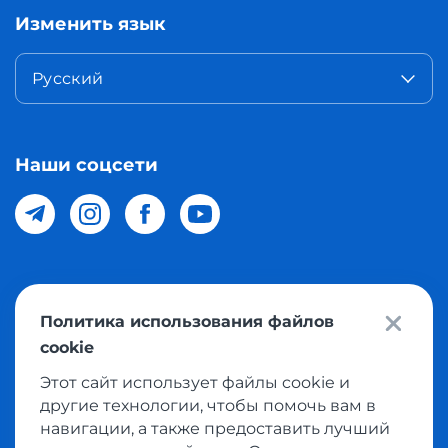
Изменить язык
Русский
Наши соцсети
© 2026 Meest Shopping доставка покупок с интернет
Политика использования файлов
магазинов мира в Узбекистан. Все права защищены
cookie
Этот сайт использует файлы cookie и
Политика конфиденциальности
другие технологии, чтобы помочь вам в
Публичная оферта
навигации, а также предоставить лучший