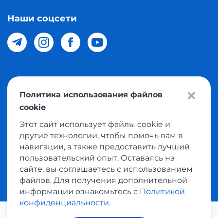
Наши соцсети
© 2026 Meest Shopping доставка покупок с интернет
Политика использования файлов
магазинов мира в Узбекистан. Все права защищены
cookie
Этот сайт использует файлы cookie и
Политика конфиденциальности
другие технологии, чтобы помочь вам в
Публичная оферта
навигации, а также предоставить лучший
пользовательский опыт. Оставаясь на
Условия использования сервисом выкупа товаров
сайте, вы соглашаетесь с использованием
файлов. Для получения дополнительной
информации ознакомьтесь с
Политикой
конфиденциальности
.