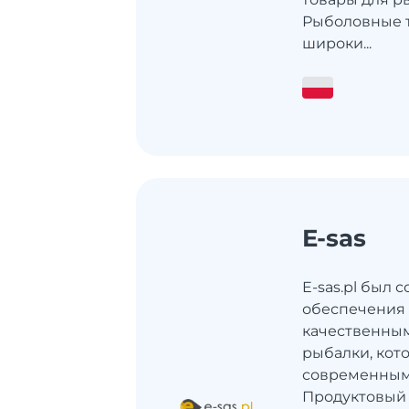
Рыболовные т
широки...
E-sas
E-sas.pl был 
обеспечения
качественным
рыбалки, кот
современным
Продуктовый