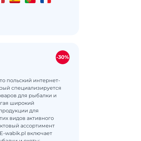
-30%
это польский интернет-
орый специализируется
оваров для рыбалки и
агая широкий
продукции для
этих видов активного
уктовый ассортимент
E-wabik.pl включает
ыбалки и охоты: