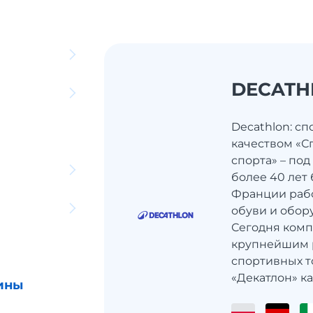
DECATH
Decathlon: с
качеством «Сп
спорта» – под
более 40 лет 
Франции рабо
обуви и обор
Сегодня комп
крупнейшим 
спортивных то
«Декатлон» ка
ины