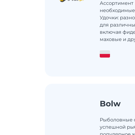
Ассортимент E
необходимые 
Удочки: разн
для различны
включая фиде
маховые и др
Bolw
Рыболовные с
успешной рыб
популярное 