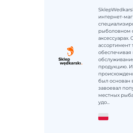
SklepWedkarsk
интернет-маг
специализир
рыболовном 
аксессуарах.
ассортимент 
обеспечивая 
обслуживани
продукцию. И
происхождени
был основан 
завоевал поп
местных рыба
удо...