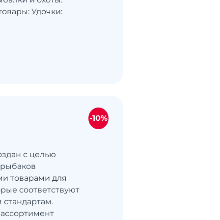
овары: Удочки:
-10%
создан с целью
 рыбаков
и товарами для
орые соответствуют
 стандартам.
 ассортимент