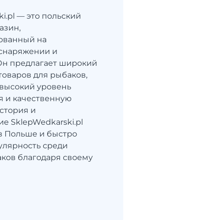
i.pl — это польский
азин,
ованный на
снаряжении и
 Он предлагает широкий
товаров для рыбаков,
высокий уровень
я и качественную
стория и
е SklepWedkarski.pl
в Польше и быстро
улярность среди
ков благодаря своему