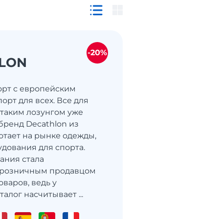
-20%
LON
порт с европейским
орт для всех. Все для
 таким лозунгом уже
бренд Decathlon из
тает на рынке одежды,
удования для спорта.
ания стала
розничным продавцом
варов, ведь у
талог насчитывает ...