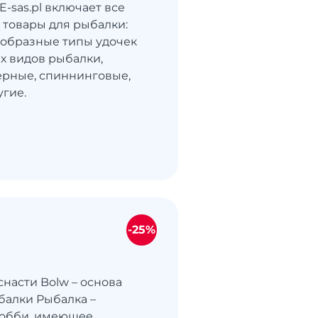
-sas.pl включает все
товары для рыбалки:
ообразные типы удочек
х видов рыбалки,
рные, спиннинговые,
угие.
-25%
насти Bolw – основа
алки Рыбалка –
хобби, имеющее