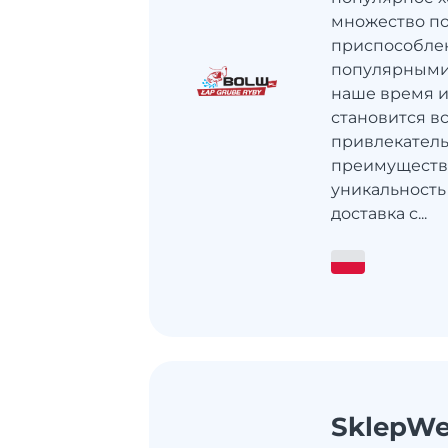
множество по
приспособлен
популярными
наше время 
становится в
привлекатель
преимуществ: 
уникальность
доставка с...
SklepWe