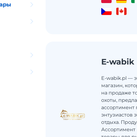
уары
E-wabik
E-wabik.pl — 
магазин, кот
на продаже т
охоты, предл
ассортимент 
энтузиастов 
отдыха. Прод
Ассортимент 
товары для р