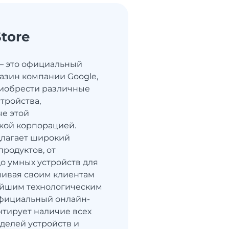
tore
 — это официальный
азин компании Google,
риобрести различные
тройства,
е этой
кой корпорацией.
длагает широкий
продуктов, от
о умных устройств для
чивая своим клиентам
ейшим технологическим
фициальный онлайн-
нтирует наличие всех
делей устройств и