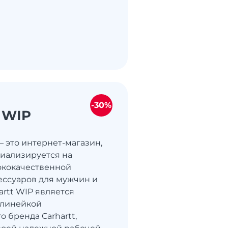
-30%
t WIP
— это интернет-магазин,
иализируется на
ококачественной
ессуаров для мужчин и
artt WIP является
 линейкой
 бренда Carhartt,