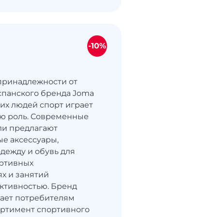
-10%
принадлежности от
спанского бренда Joma
их людей спорт играет
ю роль. Современные
ли предлагают
е аксессуары,
дежду и обувь для
ортивных
х и занятий
ктивностью. Бренд
ает потребителям
ортимент спортивного