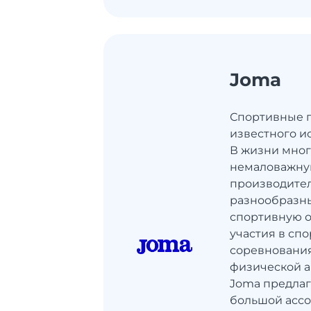
Joma
Спортивные 
известного и
В жизни мног
немаловажну
производите
разнообразны
спортивную о
участия в сп
соревнования
физической а
Joma предлаг
большой асс