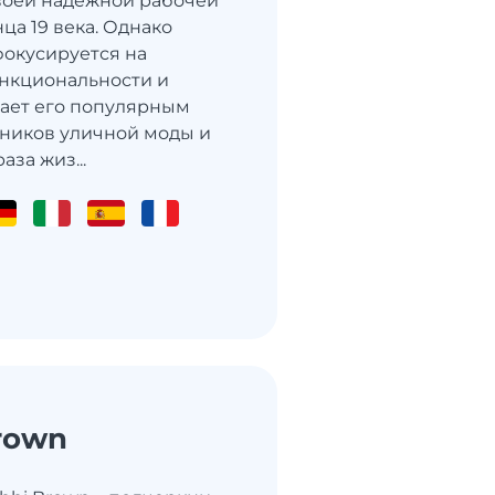
воей надежной рабочей
ца 19 века. Однако
фокусируется на
нкциональности и
елает его популярным
ников уличной моды и
аза жиз...
rown