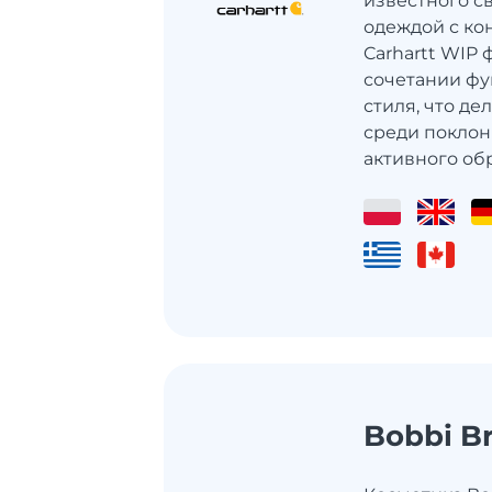
известного с
одеждой с кон
Carhartt WIP 
сочетании фу
стиля, что д
среди поклон
активного обр
Bobbi B