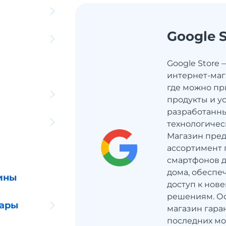
Google S
Google Store
интернет-маг
где можно п
продукты и ус
разработанны
технологичес
Магазин пре
ассортимент 
смартфонов д
дома, обеспе
ины
доступ к нов
решениям. О
уары
магазин гара
последних мо