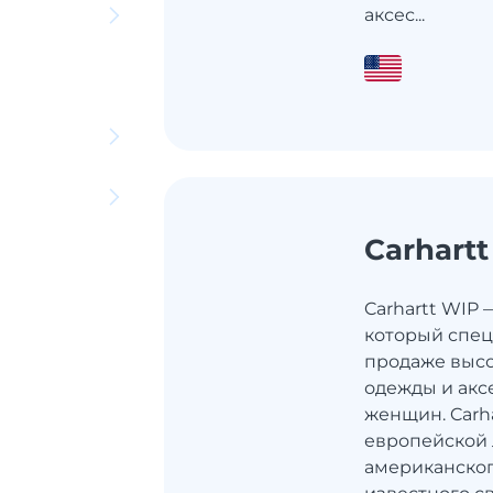
аксес...
Carhart
Carhartt WIP 
который спец
продаже выс
одежды и акс
женщин. Carh
европейской
американского