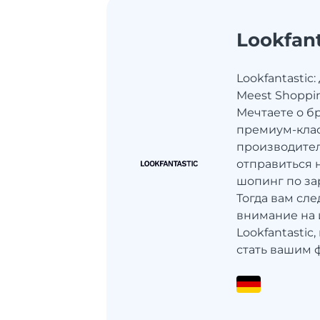
Lookfant
Lookfantastic:
Meest Shoppi
Мечтаете о б
премиум-клас
производител
отправиться 
шопинг по з
Тогда вам сле
внимание на 
Lookfantastic
стать вашим ф