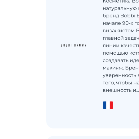
Косметика Bo
натуральную 
бренд Bobbi 
начале 90-х 
визажистом Б
главной зада
линии качест
помощью кот
создавать ид
макияж. Брен
уверенность в
того, чтобы 
внешность и..