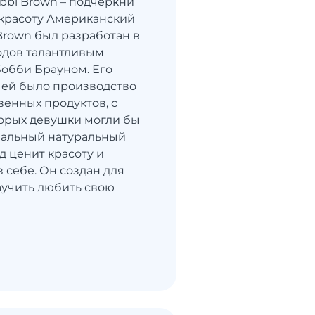
bbi Brown – подчеркни
красоту Американский
Brown был разработан в
годов талантливым
обби Брауном. Его
чей было производство
венных продуктов, с
орых девушки могли бы
еальный натуральный
д ценит красоту и
 себе. Он создан для
научить любить свою
.