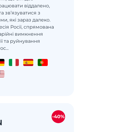
рацювати віддалено,
а зв’язуватися з
и, які зараз далеко.
есія Росії, спрямована
варійні вимкнення
ії та руйнування
с...
-40%
N