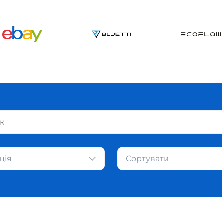
ція
Сортувати