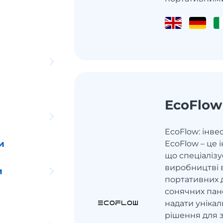
EcoFlow
EcoFlow: інве
и
EcoFlow – це 
що спеціалізу
виробництві 
и
портативних 
сонячних пан
надати унікал
рішення для 