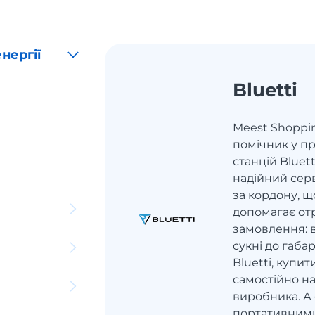
нергії
Bluetti
Meest Shoppi
помічник у п
станцій Bluet
надійний серв
за кордону, щ
допомагає от
замовлення: в
сукні до габар
Bluetti, купи
самостійно на
виробника. А 
портативним