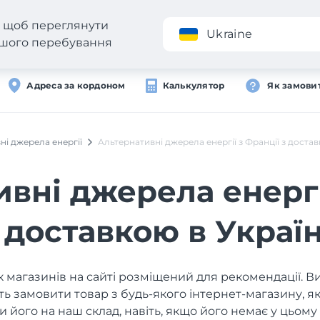
н, щоб переглянути
Додаток
Ukraine
вашого перебування
Адреса за кордоном
Калькулятор
Як замови
ні джерела енергії
Альтернативні джерела енергії з Франції з достав
вні джерела енергі
 доставкою в Украї
 магазинів на сайті розміщений для рекомендації. В
ь замовити товар з будь-якого інтернет-магазину, 
и його на наш склад, навіть, якщо його немає у цьому 