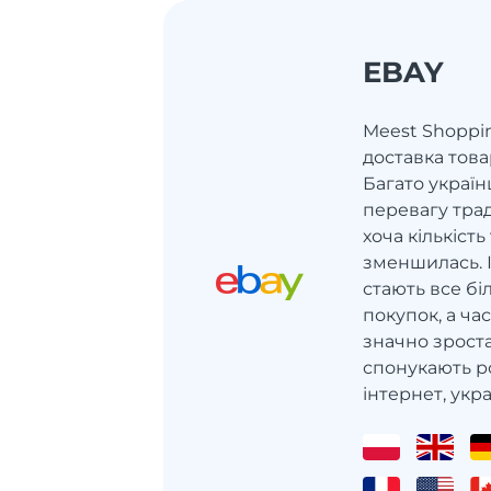
EBAY
Meest Shoppi
доставка това
Багато україн
перевагу тра
хоча кількіст
зменшилась. 
стають все б
покупок, а ч
значно зроста
спонукають р
інтернет, украї