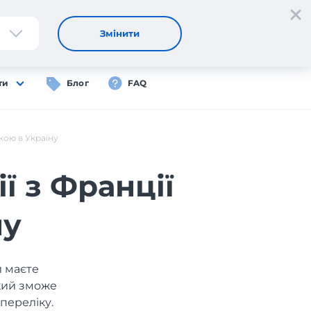
Реєстрація
Вхід
UA
Змінити
ти
Блог
FAQ
кою в Україну
ї з Франції
ну
и маєте
який зможе
переліку.