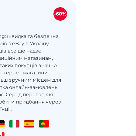
-60%
ng: швидка та безпечна
рів з eBay в Україну
ців все ще надає
диційним магазинам,
ь таких покупців значно
Інтернет-магазини
ільш зручним місцем для
астка онлайн-замовлень
є. Серед переваг, які
обити придбання через
нці...