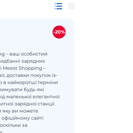
-20%
ng – ваш особистий
ридбанні зарядних
ti Meest Shopping –
іс доставки покупок із-
о в найкоротші терміни
римувати будь-які
ід маленької елегантної
итної зарядної станції
ти яку ви можете
 офіційному сайті
оскільки за
и