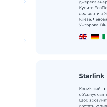
джерела енерг
Купити EcoFl
доставити в 
Києва, Львова
Ужгорода, Вінни
Starlink
Космічний інте
об’єднує світ
Щоб зрозуміти,
достатньо зна