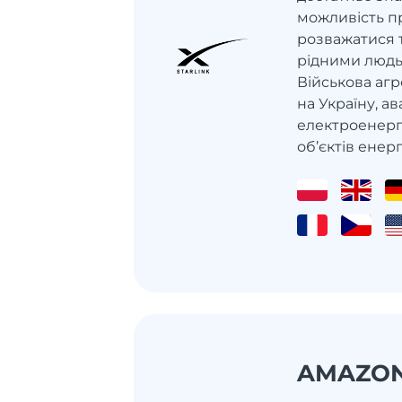
можливість п
розважатися т
рідними людьм
Військова агр
на Україну, а
електроенерг
об’єктів енерго
AMAZO