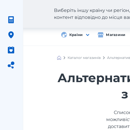
Виберіть іншу країну чи регіо
контент відповідно до місця 
Країни
Магазини
Каталог магазинів
Альтернатив
Альтернати
з
Список
можливіст
доставит