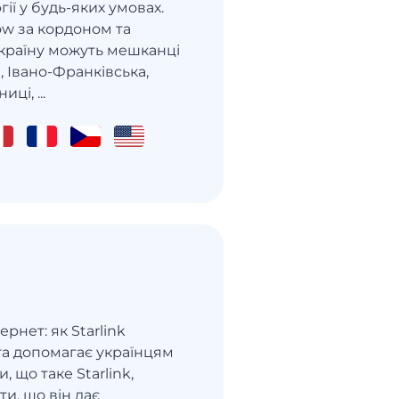
ії у будь-яких умовах.
ow за кордоном та
Україну можуть мешканці
, Івано-Франківська,
ці, ...
рнет: як Starlink
 та допомагає українцям
 що таке Starlink,
ти, що він дає