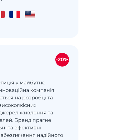
-20%
стиція у майбутнє
інноваційна компанія,
ється на розробці та
високоякісних
джерел живлення та
елей. Бренд прагне
ьні та ефективні
забезпечення надійного