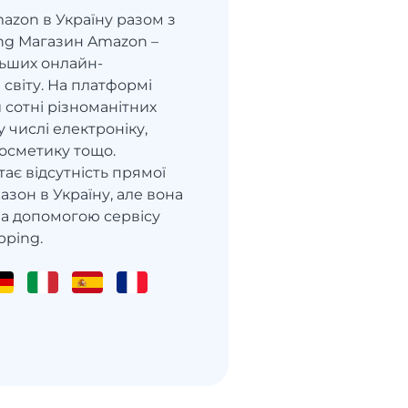
azon в Україну разом з
ng Магазин Amazon –
льших онлайн-
 світу. На платформі
 сотні різноманітних
у числі електроніку,
 косметику тощо.
ає відсутність прямої
азон в Україну, але вона
за допомогою сервісу
pping.