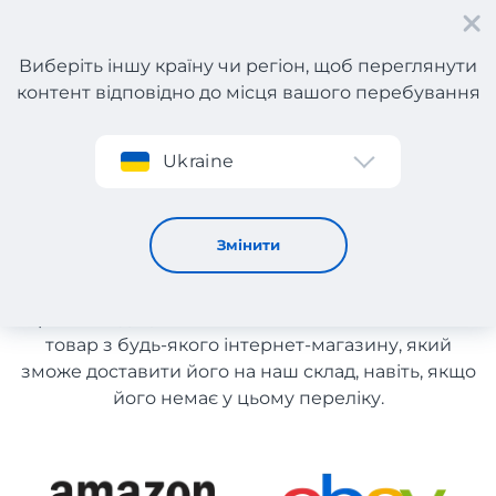
Виберіть іншу країну чи регіон, щоб переглянути
контент відповідно до місця вашого перебування
Реєстрація
Ukraine
Дитячі товари з Франції
Дитячі товари з Франції
Змінити
Список магазинів на сайті розміщений для
рекомендації. Ви маєте можливість замовити
товар з будь-якого інтернет-магазину, який
зможе доставити його на наш склад, навіть, якщо
його немає у цьому переліку.