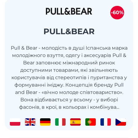
-60%
PULL&BEAR
Pull & Bear - молодість в душі Іспанська марка
молодіжного взуття, одягу і аксесуарів Pull &
Bear заповнює міжнародний ринок
доступними товарами, які звільняють
користувачів від стереотипів і пуританства у
формуванні іміджу. Концепція бренду Pull
and Bear - «вічно молоде співтовариство».
Вона відбивається у всьому - у виборі
фасонів, в крої, в кольорах і комбінува...