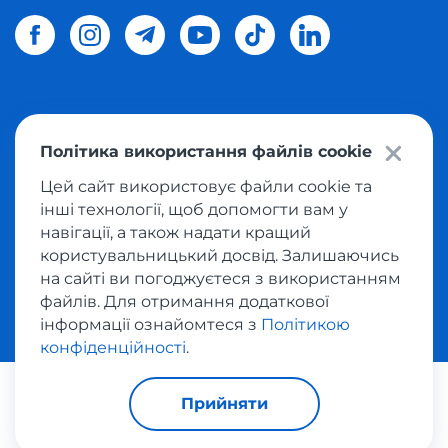
© 2026 Meest Shopping
доставка покупок з інтернет-
Політика використання файлів cookie
магазинів світу в Україну.
Всі права захищені
Цей сайт використовує файли cookie та
інші технології, щоб допомогти вам у
Політика конфіденційності
навігації, а також надати кращий
Публічна оферта
користувальницький досвід. Залишаючись
Умови користування сервісом викупу товарів
на сайті ви погоджуєтеся з використанням
файлів. Для отримання додаткової
інформації ознайомтеся з
Політикою
конфіденційності
.
За транзакції відповідає:
Прийняти