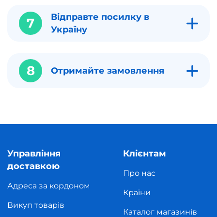
Відправте посилку в
7
Україну
8
Отримайте замовлення
Управління
Клієнтам
доставкою
Про нас
Адреса за кордоном
Країни
Викуп товарів
Каталог магазинів