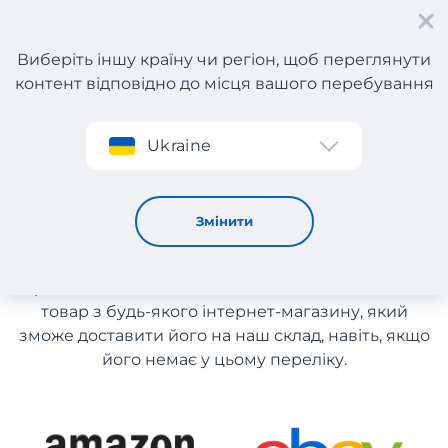
Виберіть іншу країну чи регіон, щоб переглянути
контент відповідно до місця вашого перебування
Реєстрація
Ukraine
Гігієна і догляд з Франції
Гігієна і догляд з Франції
Змінити
Список магазинів на сайті розміщений для
рекомендації. Ви маєте можливість замовити
товар з будь-якого інтернет-магазину, який
зможе доставити його на наш склад, навіть, якщо
його немає у цьому переліку.