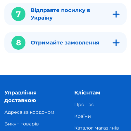
Відправте посилку в
7
Україну
8
Отримайте замовлення
Управління
Клієнтам
доставкою
Про нас
Адреса за кордоном
Країни
Викуп товарів
Каталог магазинів