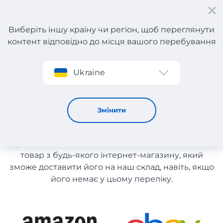
Виберіть іншу країну чи регіон, щоб переглянути
контент відповідно до місця вашого перебування
Реєстрація
Ukraine
Тактичні товари з Франції
Тактичні товари з Франції
Змінити
Список магазинів на сайті розміщений для
рекомендації. Ви маєте можливість замовити
товар з будь-якого інтернет-магазину, який
зможе доставити його на наш склад, навіть, якщо
його немає у цьому переліку.