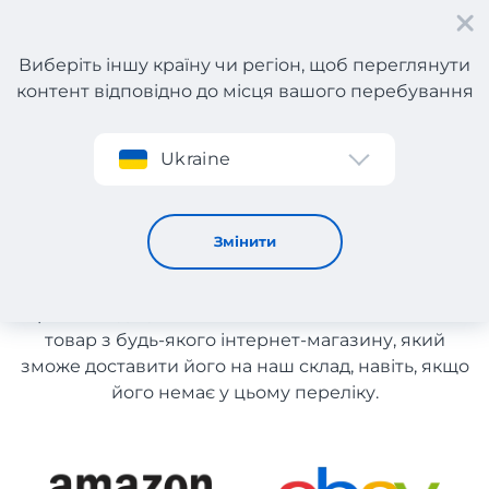
Виберіть іншу країну чи регіон, щоб переглянути
контент відповідно до місця вашого перебування
Реєстрація
Ukraine
Іграшки з Франції
Іграшки з Франції
Змінити
Список магазинів на сайті розміщений для
рекомендації. Ви маєте можливість замовити
товар з будь-якого інтернет-магазину, який
зможе доставити його на наш склад, навіть, якщо
його немає у цьому переліку.