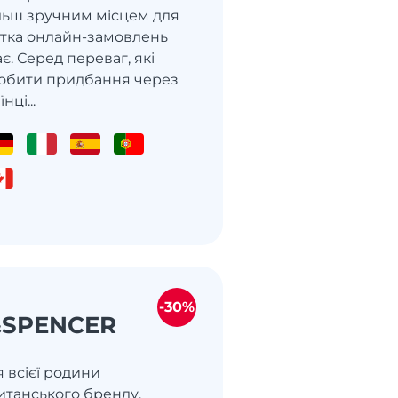
ільш зручним місцем для
астка онлайн-замовлень
є. Серед переваг, які
обити придбання через
нці...
-30%
SPENCER
я всієї родини
итанського бренду,