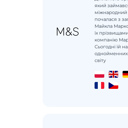
який займавс
міжнародний 
почалася з заг
Майкла Маркса
їх прізвищам
компанію Марк
Сьогодні їй н
однойменних 
світу