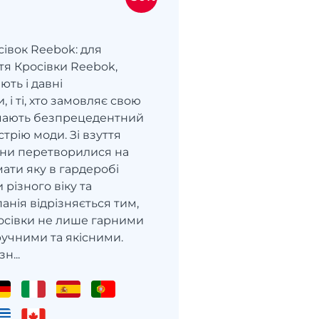
івок Reebok: для
тя Кросівки Reebok,
ють і давні
 і ті, хто замовляє свою
мають безпрецедентний
стрію моди. Зі взуття
они перетворилися на
 мати яку в гардеробі
різного віку та
анія відрізняється тим,
осівки не лише гарними
зручними та якісними.
н...