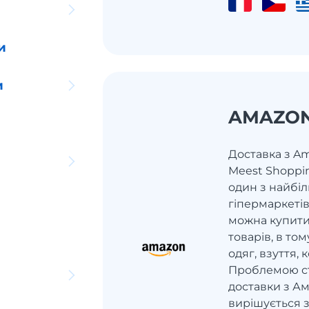
и
и
AMAZO
Доставка з Am
Meest Shoppi
один з найбі
гіпермаркетів
можна купити
товарів, в том
одяг, взуття,
Проблемою ст
доставки з Ам
вирішується 