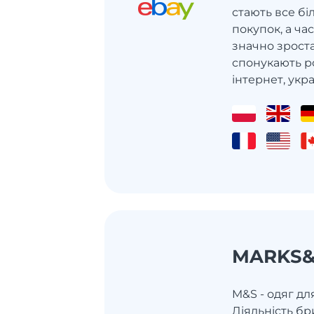
стають все б
покупок, а ч
значно зроста
спонукають р
інтернет, украї
MARKS&
M&S - одяг дл
Діяльність бр