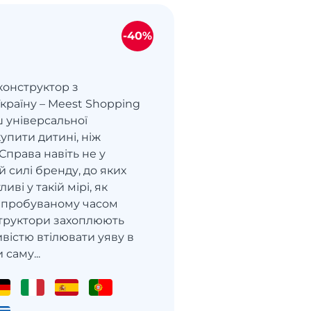
-40%
конструктор з
країну – Meest Shopping
ш універсальної
купити дитині, ніж
Справа навіть не у
й силі бренду, до яких
иві у такій мірі, як
випробуваному часом
структори захоплюють
вістю втілювати уяву в
 саму...