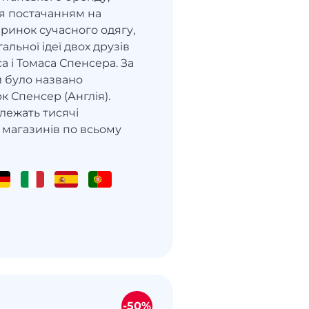
я постачанням на
ринок сучасного одягу,
альної ідеї двох друзів
 і Томаса Спенсера. За
и було названо
 Спенсер (Англія).
алежать тисячі
магазинів по всьому
-50%