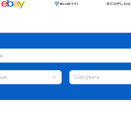
ція
Сортувати