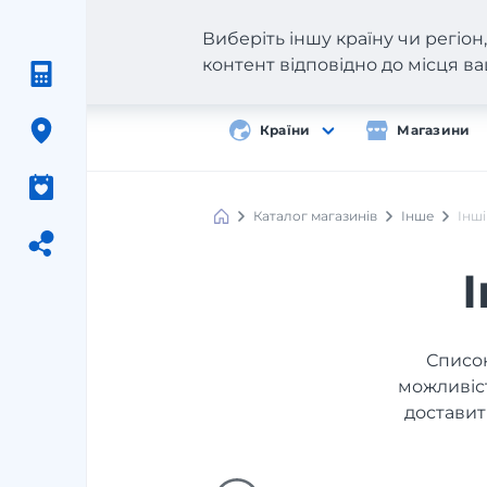
Виберіть іншу країну чи регіо
контент відповідно до місця 
Країни
Магазини
Каталог магазинів
Інше
Інші
Список
можливіст
доставит