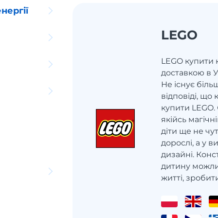
нергії
LEGO
LEGO купити 
доставкою в У
Не існує біль
відповіді, що 
купити LEGO. 
якійсь магічні
діти ще не чутл
дорослі, а у 
дизайні. Кон
дитину можли
житті, зробити