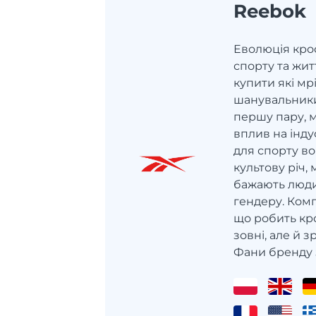
Reebok
Еволюція крос
спорту та жит
купити які мрі
шанувальники,
першу пару, 
вплив на інду
для спорту в
культову річ,
бажають люди 
гендеру. Комп
що робить кр
зовні, але й 
Фани бренду з