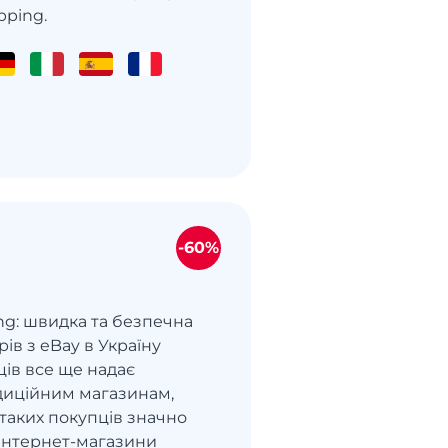
pping.
-60%
ng: швидка та безпечна
рів з eBay в Україну
ців все ще надає
диційним магазинам,
ь таких покупців значно
Інтернет-магазини