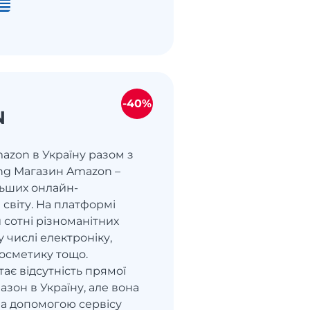
-40%
N
azon в Україну разом з
ng Магазин Amazon –
льших онлайн-
 світу. На платформі
 сотні різноманітних
у числі електроніку,
 косметику тощо.
ає відсутність прямої
азон в Україну, але вона
за допомогою сервісу