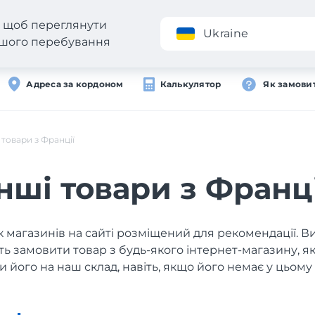
н, щоб переглянути
Додаток
Ukraine
вашого перебування
Адреса за кордоном
Калькулятор
Як замови
 товари з Франції
Інші товари з Франці
 магазинів на сайті розміщений для рекомендації. В
ь замовити товар з будь-якого інтернет-магазину, 
и його на наш склад, навіть, якщо його немає у цьому 