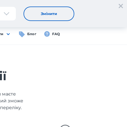
Реєстрація
Вхід
UA
Змінити
ти
Блог
FAQ
ї
и маєте
який зможе
переліку.