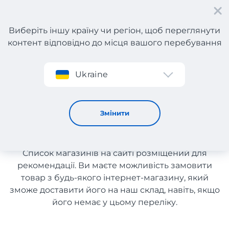
Виберіть іншу країну чи регіон, щоб переглянути
контент відповідно до місця вашого перебування
Реєстрація
Ukraine
Комп'ютери та ноутбуки з Англії
Комп'ютери та ноутбуки з
Змінити
Англії
Список магазинів на сайті розміщений для
рекомендації. Ви маєте можливість замовити
товар з будь-якого інтернет-магазину, який
зможе доставити його на наш склад, навіть, якщо
його немає у цьому переліку.