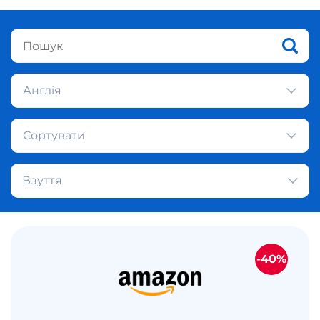
Англія
Сортувати
Взуття
-40%