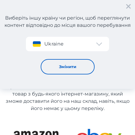
Виберіть іншу країну чи регіон, щоб переглянути
контент відповідно до місця вашого перебування
Реєстрація
Ukraine
Каталог магазинів з Англії
Каталог магазинів з Англії
Змінити
Список магазинів на сайті розміщений для
рекомендації. Ви маєте можливість замовити
товар з будь-якого інтернет-магазину, який
зможе доставити його на наш склад, навіть, якщо
його немає у цьому переліку.